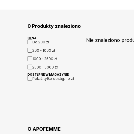
0 Produkty znaleziono
CENA
Nie znaleziono prod
Do
200 zł
200 - 1000
zł
1000 - 2500
zł
2500 - 5000
zł
DOSTĘPNE W MAGAZYNIE
Pokaż tylko dostępne
zł
O
APOFEMME