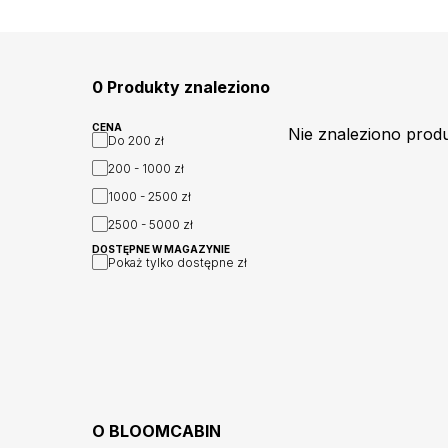
0 Produkty znaleziono
CENA
Nie znaleziono prod
Do
200 zł
200 - 1000
zł
1000 - 2500
zł
2500 - 5000
zł
DOSTĘPNE W MAGAZYNIE
Pokaż tylko dostępne
zł
O
BLOOMCABIN