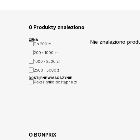
0 Produkty znaleziono
CENA
Nie znaleziono prod
Do
200 zł
200 - 1000
zł
1000 - 2500
zł
2500 - 5000
zł
DOSTĘPNE W MAGAZYNIE
Pokaż tylko dostępne
zł
O
BONPRIX