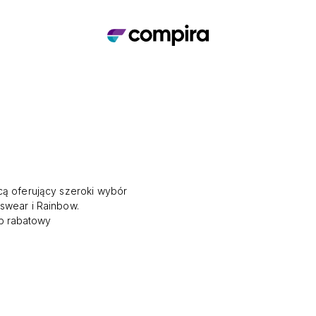
cą oferujący szeroki wybór
ear i Rainbow. ​
b rabatowy ​