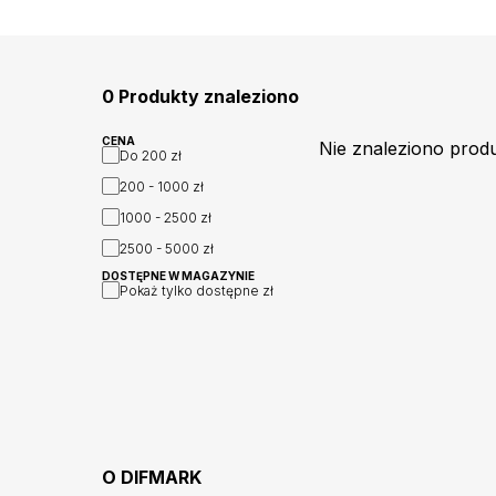
0 Produkty znaleziono
CENA
Nie znaleziono prod
Do
200 zł
200 - 1000
zł
1000 - 2500
zł
2500 - 5000
zł
DOSTĘPNE W MAGAZYNIE
Pokaż tylko dostępne
zł
O
DIFMARK