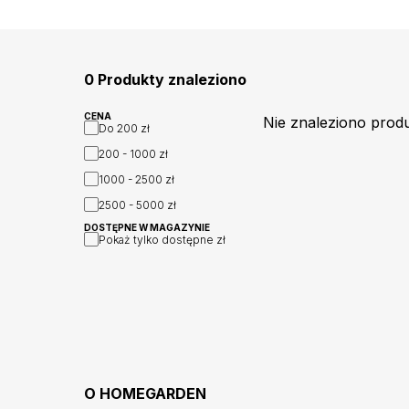
0 Produkty znaleziono
CENA
Nie znaleziono prod
Do
200 zł
200 - 1000
zł
1000 - 2500
zł
2500 - 5000
zł
DOSTĘPNE W MAGAZYNIE
Pokaż tylko dostępne
zł
O
HOMEGARDEN