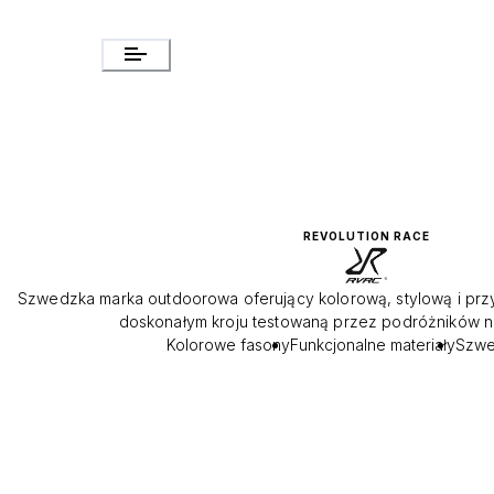
REVOLUTION RACE
Szwedzka marka outdoorowa oferujący kolorową, stylową i pr
doskonałym kroju testowaną przez podróżników na
Kolorowe fasony
Funkcjonalne materiały
Szwe