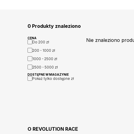
0 Produkty znaleziono
CENA
Nie znaleziono prod
Do
200 zł
200 - 1000
zł
1000 - 2500
zł
2500 - 5000
zł
DOSTĘPNE W MAGAZYNIE
Pokaż tylko dostępne
zł
O
REVOLUTION RACE