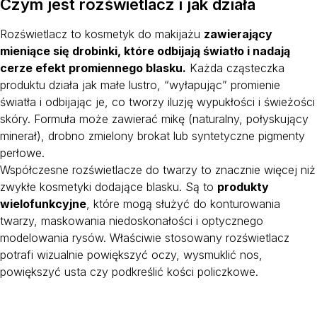
Czym jest rozświetlacz i jak działa
Rozświetlacz to kosmetyk do makijażu
zawierający
mieniące się drobinki, które odbijają światło i nadają
cerze efekt promiennego blasku.
Każda cząsteczka
produktu działa jak małe lustro, “wyłapując” promienie
światła i odbijając je, co tworzy iluzję wypukłości i świeżości
skóry. Formuła może zawierać mikę (naturalny, połyskujący
minerał), drobno zmielony brokat lub syntetyczne pigmenty
perłowe.
Współczesne rozświetlacze do twarzy to znacznie więcej niż
zwykłe kosmetyki dodające blasku. Są to
produkty
wielofunkcyjne
, które mogą służyć do konturowania
twarzy, maskowania niedoskonałości i optycznego
modelowania rysów. Właściwie stosowany rozświetlacz
potrafi wizualnie powiększyć oczy, wysmuklić nos,
powiększyć usta czy podkreślić kości policzkowe.