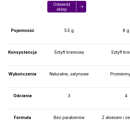
Odwiedź
sklep
Pojemność
5.5 g
8 g
Konsystencja
Sztyft kremowy
Sztyft k
Wykończenie
Naturalne, satynowe
Promienny
Odcienie
3
4
Formuła
Bez parabenów
Z aloesem i ż