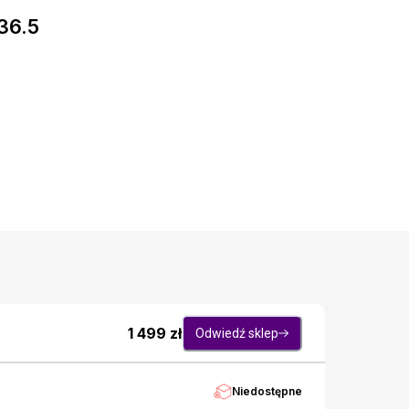
36.5
1 499
zł
Odwiedź sklep
Niedostępne