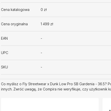
Cena katalogowa
0 zł
Cena oryginalna
1 499 zł
EAN
-
UPC
-
SKU
-
Co myślisz o Fly Streetwear x Dunk Low Pro SB Gardenia - 36.5? P
innych. Zwróć uwagę, że Compira nie weryfikuje, czy użytkownik ku