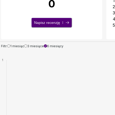
0
1
2
3
Napisz recenzję
5
Filtr:
1 miesiąc
3 miesiące
6 miesięcy