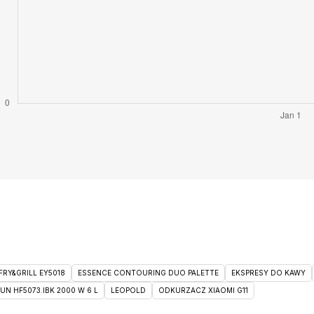
RY&GRILL EY5018
ESSENCE CONTOURING DUO PALETTE
EKSPRESY DO KAWY
 HF5073.IBK 2000 W 6 L
LEOPOLD
ODKURZACZ XIAOMI G11