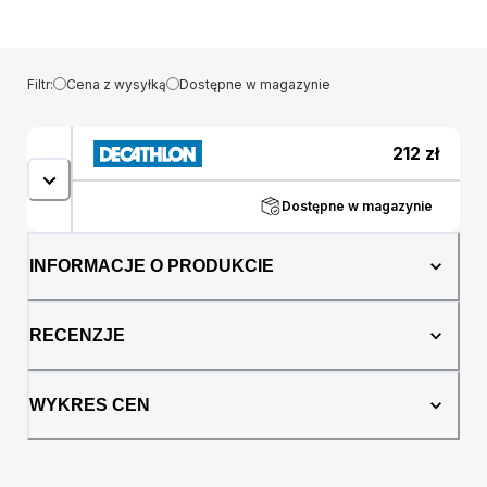
basen Klapki basenowe i skarpety Klapki
basenowe damskie Kolor: Czarny, Szary
Rozmiar: 38 Przeznaczenie: unisex Marka:
ADIDAS
Filtr:
Cena z wysyłką
Dostępne w magazynie
212
zł
Dostępne w magazynie
INFORMACJE O PRODUKCIE
RECENZJE
WYKRES CEN