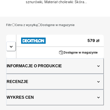
sznurówki, Materiał cholewki: Skóra
naturalna,Materiał syntetyczny Ocena: Tags:
Sprzedawcy marketplace MOVANDO Kolor:
Zielony, Żółty Rozmiar: 41 Przeznaczenie:
male Marka: COLMAR
Filtr:
Cena z wysyłką
Dostępne w magazynie
579
zł
Dostępne w magazynie
INFORMACJE O PRODUKCIE
RECENZJE
WYKRES CEN