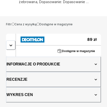
żebrowana, Dopasowanie: Dopasowanie z
mankietem oraz Branding: Tkana metka Roxy..
Ocena: Tags: Butiki Odzież na chłodne dni
Czapki Kolor: Zielony Rozmiar:
Przeznaczenie: female Marka: ROXY
Filtr:
Cena z wysyłką
Dostępne w magazynie
89
zł
Dostępne w magazynie
INFORMACJE O PRODUKCIE
RECENZJE
WYKRES CEN