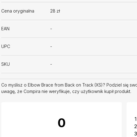
Cena oryginalna
28 zł
EAN
-
UPC
-
SKU
-
Co myślisz o Elbow Brace from Back on Track (XS)? Podziel się sw
uwagę, że Compira nie weryfikuje, czy użytkownik kupił produkt.
0
1
2
3