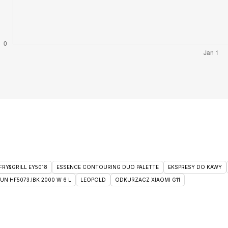
RY&GRILL EY5018
ESSENCE CONTOURING DUO PALETTE
EKSPRESY DO KAWY
 HF5073.IBK 2000 W 6 L
LEOPOLD
ODKURZACZ XIAOMI G11