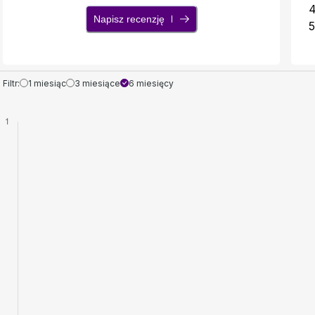
Napisz recenzję
5
Filtr:
1 miesiąc
3 miesiące
6 miesięcy