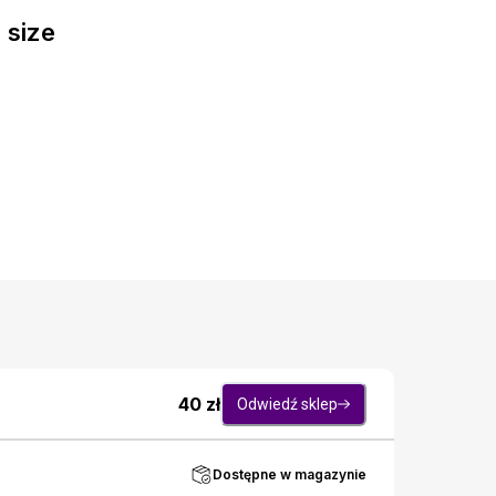
 size
40
zł
Odwiedź sklep
Dostępne w magazynie