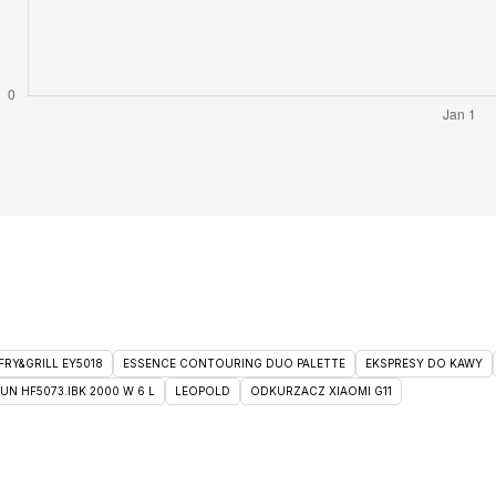
RY&GRILL EY5018
ESSENCE CONTOURING DUO PALETTE
EKSPRESY DO KAWY
 HF5073.IBK 2000 W 6 L
LEOPOLD
ODKURZACZ XIAOMI G11