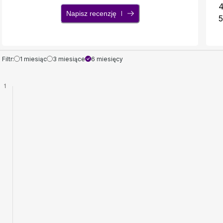
Napisz recenzję
5
Filtr:
1 miesiąc
3 miesiące
6 miesięcy