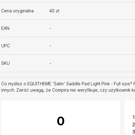
Cena oryginalna
40 zł
EAN
-
UPC
-
SKU
-
Co myślisz o EQUITHEME 'Satin' Saddle Pad Light Pink - Full size?
innych. Zwróć uwagę, że Compira nie weryfikuje, czy użytkownik ku
0
1
2
3