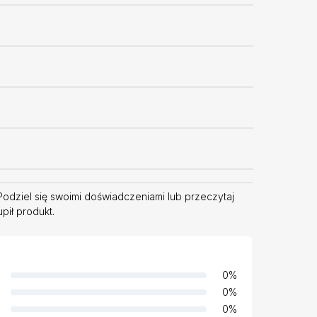
 Podziel się swoimi doświadczeniami lub przeczytaj
pił produkt.
0
%
0
%
0
%