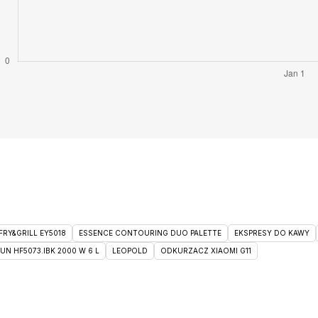
RY&GRILL EY5018
ESSENCE CONTOURING DUO PALETTE
EKSPRESY DO KAWY
 HF5073.IBK 2000 W 6 L
LEOPOLD
ODKURZACZ XIAOMI G11