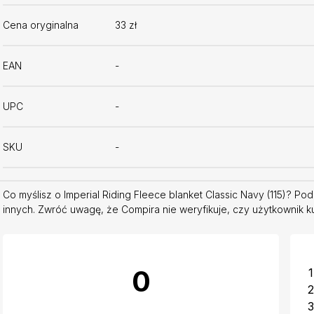
Cena oryginalna
33 zł
EAN
-
UPC
-
SKU
-
Co myślisz o Imperial Riding Fleece blanket Classic Navy (115)? Po
innych. Zwróć uwagę, że Compira nie weryfikuje, czy użytkownik ku
0
1
2
3