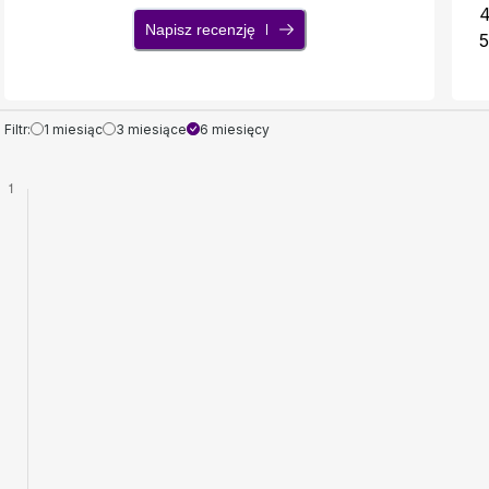
Napisz recenzję
5
Filtr:
1 miesiąc
3 miesiące
6 miesięcy