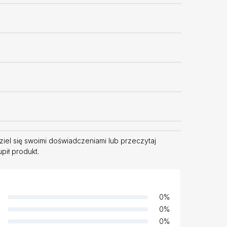
dziel się swoimi doświadczeniami lub przeczytaj
pił produkt.
0
%
0
%
0
%