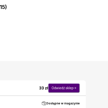
15)
33
zł
Odwiedź sklep
Dostępne w magazynie