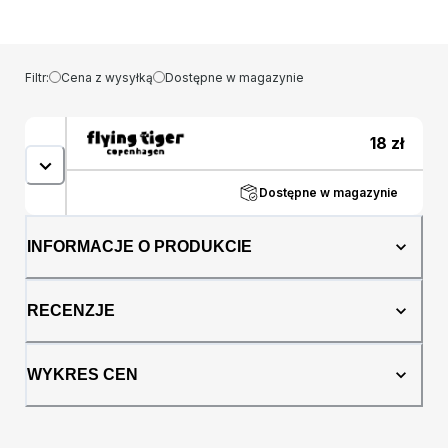
zawiera wszystko, czego potrzebujesz do
zbudowania i udekorowania nawiedzonego
domu, idealnego na Halloween. Ciesz się
składaniem elementów z piernika i
Filtr:
Cena z wysyłką
Dostępne w magazynie
dodawaniem własnych akcentów za pomocą
dołączonych dekoracji. To zabawne zajęcie
jest idealne na rodzinne spotkania lub
18
zł
kreatywny projekt z przyjaciółmi. Uwaga:
produkt może zawierać śladowe ilości owsa,
Dostępne w magazynie
jajek, mleka i migdałów. Uwolnij swoją
wyobraźnię i dodaj odrobinę nawiedzonego
uroku do świątecznych uroczystości dzięki
INFORMACJE O PRODUKCIE
temu wspaniałemu zestawowi domku z
piernika. Nie sprzedajemy żywności do
Niemiec i Norwegii. Wszystkie składniki
RECENZJE
można znaleźć poniżej.
WYKRES CEN