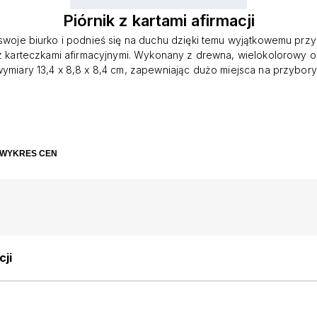
Piórnik z kartami afirmacji
swoje biurko i podnieś się na duchu dzięki temu wyjątkowemu przy
z karteczkami afirmacyjnymi. Wykonany z drewna, wielokolorowy o
ymiary 13,4 x 8,8 x 8,4 cm, zapewniając dużo miejsca na przybory
era 13 inspirujących kart afirmacji, które idealnie pasują do uchwy
ne pozytywne przypomnienia. Ten przybornik na długopisy jest id
ywania długopisów, ołówków i innych materiałów biurowych w po
ie dodając odrobinę motywacji do miejsca pracy. Wzbogać swoje 
funkcjonalny i inspirujący przybornik na długopisy.
WYKRES CEN
cji