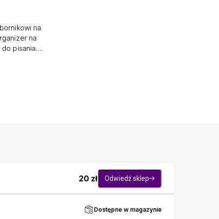
bornikowi na
rganizer na
 do pisania.
tu, oferując
ealny do
rządku,
biuro o ten
20
zł
Odwiedź sklep
Dostępne w magazynie