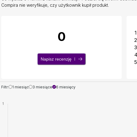
Compira nie weryfikuje, czy użytkownik kupił produkt.
0
1
2
3
Napisz recenzję
5
Filtr:
1 miesiąc
3 miesiące
6 miesięcy