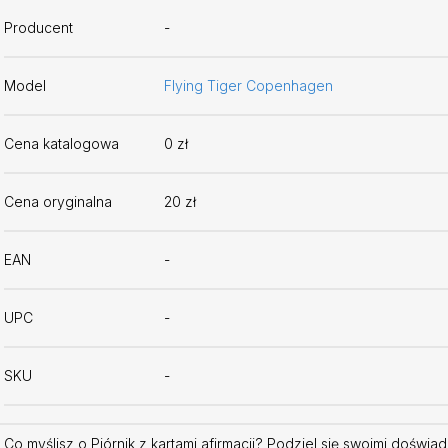
Producent
-
Model
Flying Tiger Copenhagen
Cena katalogowa
0 zł
Cena oryginalna
20 zł
EAN
-
UPC
-
SKU
-
Co myślisz o Piórnik z kartami afirmacji? Podziel się swoimi doświ