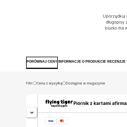
Uporządkuj 
długopisy 
biurko ma w
Zestaw zawi
codzien
utrzym
jednocześn
PORÓWNAJ CENY
INFORMACJE O PRODUKCIE
RECENZJE
Filtr:
Cena z wysyłką
Dostępne w magazynie
Piórnik z kartami afirma