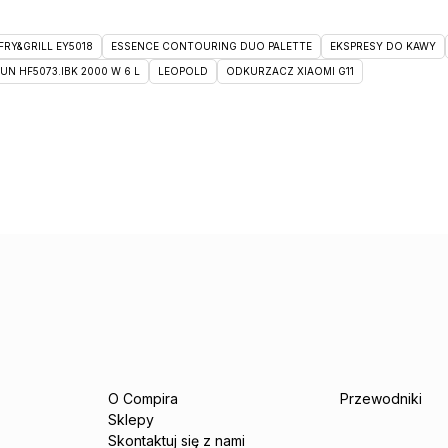
RY&GRILL EY5018
ESSENCE CONTOURING DUO PALETTE
EKSPRESY DO KAWY
 HF5073.IBK 2000 W 6 L
LEOPOLD
ODKURZACZ XIAOMI G11
O Compira
Przewodniki
Sklepy
Skontaktuj się z nami