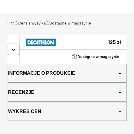
Mężczyzna Odzież męska Koszulki polo
męskie Kolor: Pomarańczowy Rozmiar:
Przeznaczenie: male Marka: SOL'S
Filtr:
Cena z wysyłką
Dostępne w magazynie
125
zł
Dostępne w magazynie
INFORMACJE O PRODUKCIE
RECENZJE
WYKRES CEN