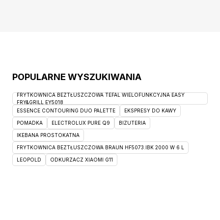
produktu: funkcja spania – wózek, praktyczny
pojemnik na pościel umożliwi
POPULARNE WYSZUKIWANIA
FRYTKOWNICA BEZTŁUSZCZOWA TEFAL WIELOFUNKCYJNA EASY
FRY&GRILL EY5018
ESSENCE CONTOURING DUO PALETTE
EKSPRESY DO KAWY
POMADKA
ELECTROLUX PURE Q9
BIZUTERIA
IKEBANA PROSTOKATNA
FRYTKOWNICA BEZTŁUSZCZOWA BRAUN HF5073.IBK 2000 W 6 L
LEOPOLD
ODKURZACZ XIAOMI G11