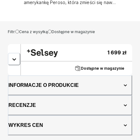
amerykankę Peroso, która zmieści się nawet
w najmniejszym wnętrzu! Amerykanka Peroso
to połączenie wyjątkowego designu,
komfortu i praktyczności. Jeśli szukasz
idealnego miejsca do relaksu i wypoczynku,
Filtr:
Cena z wysyłką
Dostępne w magazynie
ten mebel spełni Twoje oczekiwania. Tkanina
sztruksowa wysokiej jakości sprawia, że
amerykanka jest nie tylko piękna wizualnie,
1 699
zł
ale również niezwykle przyjemna w dotyku.
To miejsce, w którym spędzisz wiele
przyjemnych chwil. Jedną z najważniejszych
Dostępne w magazynie
cech Peroso jest jego funkcja spania typu
wózek. To nie tylko wygodny fotel, ale także
INFORMACJE O PRODUKCIE
praktyczne łóżko dla jednej osoby. Idealne
rozwiązanie, gdy oczekujesz gości lub
potrzebujesz dodatkowego miejsca do
RECENZJE
spania. Dodatkowym atutem mebla jest
wbudowany pojemnik na pościel. Dzięki temu
masz możliwość przechowywania pościeli,
WYKRES CEN
koców i poduszek, co pomaga utrzymać
porządek i zaoszczędzić miejsce. Szczegóły