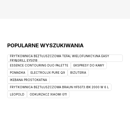
kreatywność i gust aranżacyjny. Szczegóły
produktu: materiał:
POPULARNE WYSZUKIWANIA
FRYTKOWNICA BEZTŁUSZCZOWA TEFAL WIELOFUNKCYJNA EASY
FRY&GRILL EY5018
ESSENCE CONTOURING DUO PALETTE
EKSPRESY DO KAWY
POMADKA
ELECTROLUX PURE Q9
BIZUTERIA
IKEBANA PROSTOKATNA
FRYTKOWNICA BEZTŁUSZCZOWA BRAUN HF5073.IBK 2000 W 6 L
LEOPOLD
ODKURZACZ XIAOMI G11