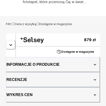
fototapet, które przeniosą Cię w świat
niezliczonych możliwości aranżacyjnych i
artystycznych inspiracji! Nasze fototapety to
nie tylko dekoracja ścian, to również wyraz
Twojego indywidualnego stylu i wyjątkowych
Filtr:
Cena z wysyłką
Dostępne w magazynie
preferencji. Dzięki nim możesz stworzyć
niesamowite przestrzenie, które zachwycą
każdego gościa i sprawią, że Twoje wnętrze
879
zł
nabierze niepowtarzalnego charakteru.
Wykonane z wysokiej jakości flizeliny o
gramaturze 170 g, nasze fototapety są
Dostępne w magazynie
niezwykle trwałe i łatwe w montażu. Dzięki
drukowi cyfrowemu w jakości 600 dpi,
INFORMACJE O PRODUKCIE
obrazy na tapetach prezentują się niezwykle
realistycznie, przenosząc Cię w świat
wyjątkowych widoków, pejzaży, abstrakcji
RECENZJE
czy grafik ożywających Twoje wnętrze.
Zestawiając trwałość i jakość z szerokim
wyborem motywów, nasze fototapety stają
WYKRES CEN
się niezastąpionym elementem dekoracyjnym,
który pozwala Ci w pełni wyrazić swoją