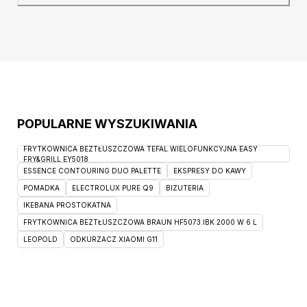
porządek i zaoszczędzić miejsce. Szczegóły
produktu: funkcja spania – wózek, praktyczny
pojemnik na pościel umożliwi Ci
POPULARNE WYSZUKIWANIA
FRYTKOWNICA BEZTŁUSZCZOWA TEFAL WIELOFUNKCYJNA EASY
FRY&GRILL EY5018
ESSENCE CONTOURING DUO PALETTE
EKSPRESY DO KAWY
POMADKA
ELECTROLUX PURE Q9
BIZUTERIA
IKEBANA PROSTOKATNA
FRYTKOWNICA BEZTŁUSZCZOWA BRAUN HF5073.IBK 2000 W 6 L
LEOPOLD
ODKURZACZ XIAOMI G11