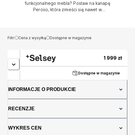
funkcjonalnego mebla? Postaw na kanapę
Peroso, która zmieści się nawet w
najmniejszym wnętrzu! Kanapa Peroso to
połączenie wyjątkowego designu, komfortu i
praktyczności. Jeśli szukasz idealnego
miejsca do relaksu i wypoczynku, ten mebel
Filtr:
Cena z wysyłką
Dostępne w magazynie
spełni Twoje oczekiwania. Tkanina
sztruksowa wysokiej jakości sprawia, że
kanapa jest nie tylko piękna wizualnie, ale
1 999
zł
również niezwykle przyjemna w dotyku. To
miejsce, w którym spędzisz wiele
przyjemnych chwil. Jedną z najważniejszych
Dostępne w magazynie
cech Peroso jest jego funkcja spania typu
wózek. To nie tylko wygodny mebel, ale
INFORMACJE O PRODUKCIE
także praktyczne łóżko dla jednej lub dwóch
osób. Idealne rozwiązanie, gdy oczekujesz
gości lub potrzebujesz dodatkowego miejsca
RECENZJE
do spania. Dodatkowym atutem mebla jest
wbudowany pojemnik na pościel. Dzięki temu
masz możliwość przechowywania pościeli,
WYKRES CEN
koców i poduszek, co pomaga utrzymać