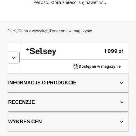
Peroso, która zmieści się nawet w
najmniejszym wnętrzu! Kanapa Peroso to
połączenie wyjątkowego designu, komfortu i
praktyczności. Jeśli szukasz idealnego
miejsca do relaksu i wypoczynku, ten mebel
Filtr:
Cena z wysyłką
Dostępne w magazynie
spełni Twoje oczekiwania. Tkanina
sztruksowa wysokiej jakości sprawia, że
kanapa jest nie tylko piękna wizualnie, ale
1 999
zł
również niezwykle przyjemna w dotyku. To
miejsce, w którym spędzisz wiele
przyjemnych chwil. Jedną z najważniejszych
Dostępne w magazynie
cech Peroso jest jego funkcja spania typu
wózek. To nie tylko wygodny mebel, ale
INFORMACJE O PRODUKCIE
także praktyczne łóżko dla jednej lub dwóch
osób. Idealne rozwiązanie, gdy oczekujesz
gości lub potrzebujesz dodatkowego miejsca
RECENZJE
do spania. Dodatkowym atutem mebla jest
wbudowany pojemnik na pościel. Dzięki temu
masz możliwość przechowywania pościeli,
WYKRES CEN
koców i poduszek, co pomaga utrzymać
porządek i zaoszczędzić miejsce. Szczegóły