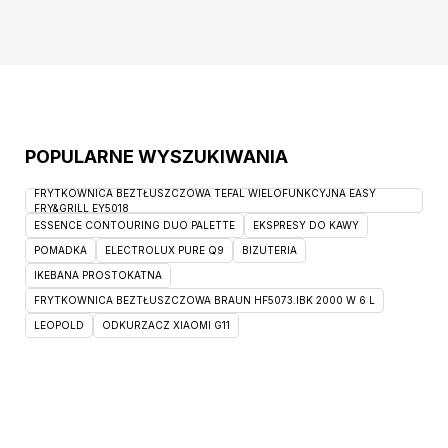
produktu: funkcja spania – wózek, praktyczny
pojemnik na pościel umożliwi Ci
POPULARNE WYSZUKIWANIA
FRYTKOWNICA BEZTŁUSZCZOWA TEFAL WIELOFUNKCYJNA EASY
FRY&GRILL EY5018
ESSENCE CONTOURING DUO PALETTE
EKSPRESY DO KAWY
POMADKA
ELECTROLUX PURE Q9
BIZUTERIA
IKEBANA PROSTOKATNA
FRYTKOWNICA BEZTŁUSZCZOWA BRAUN HF5073.IBK 2000 W 6 L
LEOPOLD
ODKURZACZ XIAOMI G11