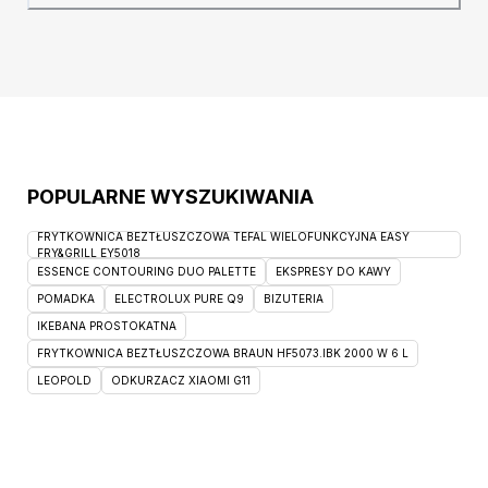
rozsuwanie znacznie ułatwi tę czynność i
sprawi, że poradzi sobie z nią nawet dziecko.
Szczegóły
POPULARNE WYSZUKIWANIA
FRYTKOWNICA BEZTŁUSZCZOWA TEFAL WIELOFUNKCYJNA EASY
FRY&GRILL EY5018
ESSENCE CONTOURING DUO PALETTE
EKSPRESY DO KAWY
POMADKA
ELECTROLUX PURE Q9
BIZUTERIA
IKEBANA PROSTOKATNA
FRYTKOWNICA BEZTŁUSZCZOWA BRAUN HF5073.IBK 2000 W 6 L
LEOPOLD
ODKURZACZ XIAOMI G11