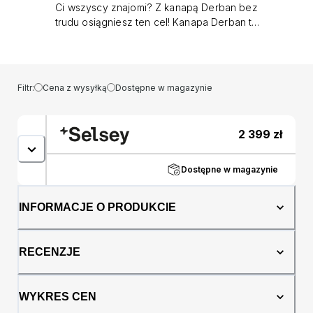
Ci wszyscy znajomi? Z kanapą Derban bez
trudu osiągniesz ten cel! Kanapa Derban to
prawdziwe uosobienie idei królującego teraz
minimalizmu powleczone w elegancką i
przyjemną dla oka formę. Mebel olśniewa
zatem delikatnymi, pionowymi przeszyciami
Filtr:
Cena z wysyłką
Dostępne w magazynie
obecnymi na poduchach i boczkach, a także
lekką bryłą. Cechy te sprawiają, że produkt
subtelnie uatrakcyjni Twoją kompozycję i
2 399
zł
doda jej wdzięku, czyniąc z Twojego salonu
wspaniałe odzwierciedleniem aktualnych
trendów. Derban sprawdzi się także w pokoju
Dostępne w magazynie
Twojej pociechy lub w pokoju gościnnym,
gdzie stworzy przestrzeń sprzyjającą
INFORMACJE O PRODUKCIE
relaksowi. Czasami odwiedzający Cię bliscy
chcą u Ciebie przenocować? Dzięki kanapie
Derban nie musisz już odmawiać! Szybko i
RECENZJE
sprawnie przemienisz ją bowiem w wygodne
łóżko (powierzchnia spania 190x145cm)
umożliwiające Twoim gościom komfortowy
WYKRES CEN
sen. Nowoczesny automat wspomagający