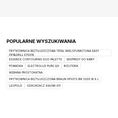
lekturze, a może zaprosisz swoich bliskich,
by wspólnie obejrzeć film lub
POPULARNE WYSZUKIWANIA
FRYTKOWNICA BEZTŁUSZCZOWA TEFAL WIELOFUNKCYJNA EASY
FRY&GRILL EY5018
ESSENCE CONTOURING DUO PALETTE
EKSPRESY DO KAWY
POMADKA
ELECTROLUX PURE Q9
BIZUTERIA
IKEBANA PROSTOKATNA
FRYTKOWNICA BEZTŁUSZCZOWA BRAUN HF5073.IBK 2000 W 6 L
LEOPOLD
ODKURZACZ XIAOMI G11