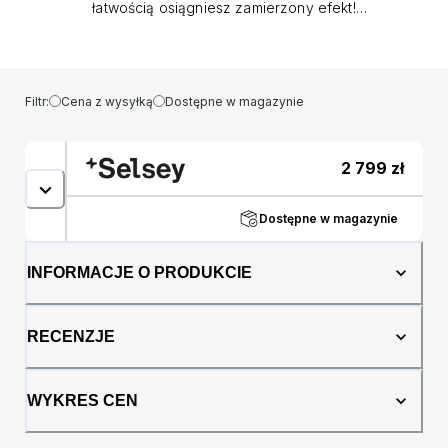
łatwością osiągniesz zamierzony efekt!
Kanapa rozkładana Hamiel to propozycja tak
samo komfortowa, jak piękna! Nic więc
dziwnego, że mebel ten stanowi pożądany
element wystroju każdego modnie
Filtr:
Cena z wysyłką
Dostępne w magazynie
zaaranżowanego salonu, do którego pomoże
zaprosić obowiązujące aktualnie trendy w
najlepszym wydaniu. Cechą
2 799
zł
charakterystyczną oferowanego przez nas
produktu jest jego minimalistyczna, pełna
lekkości bryła. Łagodnie zaokrąglone, miękkie
Dostępne w magazynie
linie oparcia oraz siedziska kuszą tutaj
obietnicą wypoczynku w iście królewskich
INFORMACJE O PRODUKCIE
warunkach, a wypełniona najwyższej jakości
materiałami powierzchnia dotrzymuje danego
słowa, delikatnie otulając ciało swojego
RECENZJE
użytkownika. Zapomnij zatem o wszelkich
troskach i naładuj wyczerpane ciężką pracą
baterie, wypoczywając tak, jak lubisz
WYKRES CEN
najbardziej! Być może sięgniesz po ciekawą
książkę, by na wiele godzin pogrążyć się w