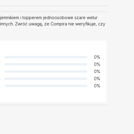
ojemnikiem i topperem jednoosobowe szare welur
innych. Zwróć uwagę, że Compira nie weryfikuje, czy
0
%
0
%
0
%
4
0
%
0
%