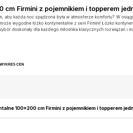
 cm Firmini z pojemnikiem i topperem je
m, aby każda noc spędzona była w atmosferze komfortu? W osiągn
omoże wygodne łóżko kontynentalne z serii Firmini! Łóżko kontynent
 wybór doskonały dla każdego miłośnika klasycznych rozwiązań i 
Wszystko za sprawą średnio twardego materaca bonellowego z t
pianki T25. Bazą konstrukcji są wytrzymałe nóżki z drewna bukoweg
dodaje wezgłowie z ozdobnym pikowaniem. Wnętrze łóżka wykorzys
ojemnik na drobne przedmioty i tekstylia codziennego użytku. War
e mebla. Wykonano je z welurowej tkaniny Soro o plecionej struktur
WYKRES CEN
odporność na ścieranie, tarcie, pilling i mechacenie. Nie płowieje
atła. Szczegóły produktu: nóżki z wytrzymałego drewna bukowe
z materaca): 34 cm, powierzchnia spania: 100x200 cm, maksymaln
140 kg, posiada miękki topper o wysokości 4 cm (pianka
talne 100x200 cm Firmini z pojemnikiem i topperem je