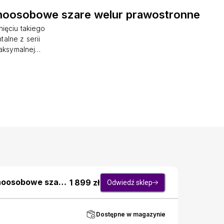
dnoosobowe szare welur prawostronne
ięciu takiego
alne z serii
maksymalnej
opperem z
o, a uroku
tasz jako
te uwagi jest
ze. Materiał
 także pod
go, wysokość
e obciążenie:
dnoosobowe szare
1 899
zł
Odwiedź sklep
Dostępne w magazynie