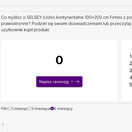
Co myślisz o SELSEY Łóżko kontynentalne 100x200 cm Firmini z p
prawostronne? Podziel się swoimi doświadczeniami lub przeczytaj 
użytkownik kupił produkt.
0
1
2
3
Napisz recenzję
5
Filtr:
1 miesiąc
3 miesiące
6 miesięcy