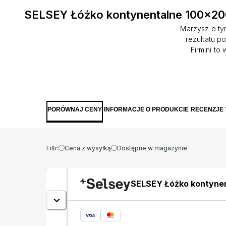
SELSEY Łóżko kontynentalne 100x200
Marzysz o ty
rezultatu p
Firmini to
wygody. 
miękkiej 
całości 
praktyczny p
także obici
PORÓWNAJ CENY
INFORMACJE O PRODUKCIE
RECENZJE
wykazuje 
wpływem świ
podstawy (be
Filtr:
Cena z wysyłką
Dostępne w magazynie
SELSEY Łóżko kontynen
welur prawostronne