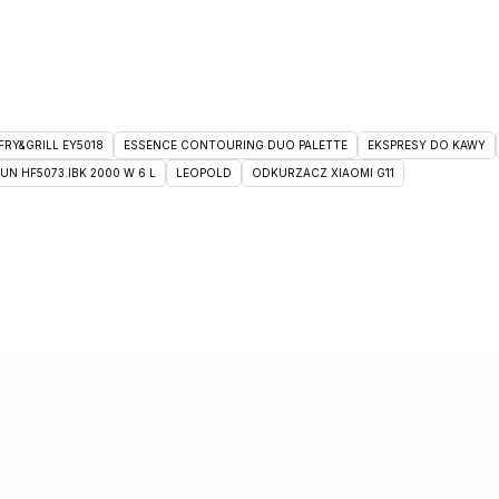
RY&GRILL EY5018
ESSENCE CONTOURING DUO PALETTE
EKSPRESY DO KAWY
 HF5073.IBK 2000 W 6 L
LEOPOLD
ODKURZACZ XIAOMI G11