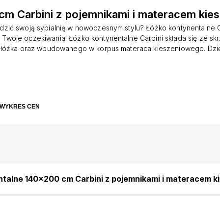
cm Carbini z pojemnikami i materacem ki
dzić swoją sypialnię w nowoczesnym stylu? Łóżko kontynentalne Ca
 Twoje oczekiwania! Łóżko kontynentalne Carbini składa się ze skrz
łóżka oraz wbudowanego w korpus materaca kieszeniowego. Dzię
ebel zapewnia wysoki komfort snu i skuteczną regenerację po ci
óżka umieszczono dwa obszerne pojemniki unoszone na boki, gd
 zapasowe komplety pościeli czy inne tekstylia, co pozwoli Ci 
 w pomieszczeniu. Bryła obita jest w całości miękką, welurową tkanin
ozdobiono dodatkowo gustownymi przeszyciami w postaci pionow
WYKRES CEN
roduktu: powierzchnia spania: 140x200 cm łóżko wykonane został
 06 w kolorze kremowym, Matt Velvet to miękka, welwetowa tkanina
wierzchni. Odporna na ścieranie, pilling, tarcie i mechacenie. Nie 
wpływem słońca. Technologia Wodoodporna utrudnia
talne 140x200 cm Carbini z pojemnikami i materacem 
obowy