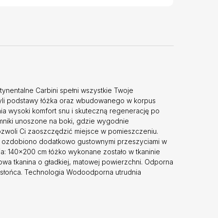
ynentalne Carbini spełni wszystkie Twoje
 czyli podstawy łóżka oraz wbudowanego w korpus
a wysoki komfort snu i skuteczną regenerację po
mniki unoszone na boki, gdzie wygodnie
ozwoli Ci zaoszczędzić miejsce w pomieszczeniu.
owie ozdobiono dodatkowo gustownymi przeszyciami w
ia: 140x200 cm łóżko wykonane zostało w tkaninie
owa tkanina o gładkiej, matowej powierzchni. Odporna
em słońca. Technologia Wodoodporna utrudnia