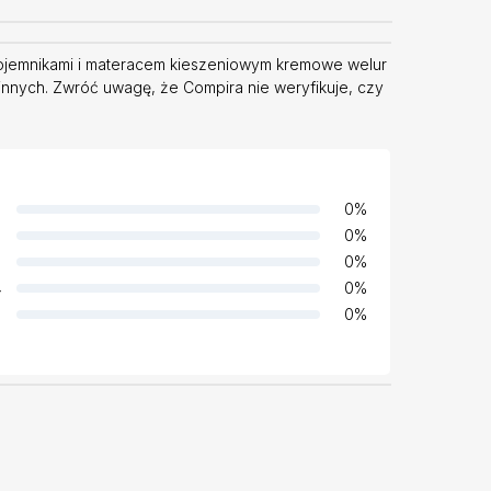
pojemnikami i materacem kieszeniowym kremowe welur
innych. Zwróć uwagę, że Compira nie weryfikuje, czy
0
%
0
%
0
%
4
0
%
0
%