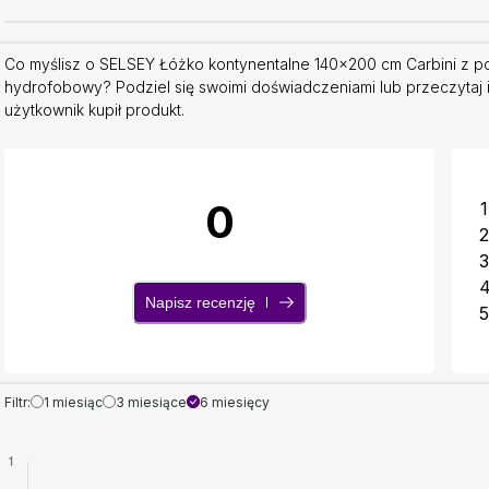
Co myślisz o SELSEY Łóżko kontynentalne 140x200 cm Carbini z 
hydrofobowy? Podziel się swoimi doświadczeniami lub przeczytaj 
użytkownik kupił produkt.
0
1
2
3
Napisz recenzję
5
Filtr:
1 miesiąc
3 miesiące
6 miesięcy