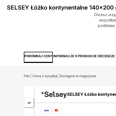
SELSEY Łóżko kontynentalne 140x200 
Chcesz urzą
wszystkie
podstawy 
wykonaniu, m
podstawie ł
przechowasz
miejsce
wezgłowie 
PORÓWNAJ CENY
INFORMACJE O PRODUKCIE
RECENZJE
Szczegóły p
Matt Velvet
matowej po
Filtr:
Cena z wysyłką
Dostępne w magazynie
SELSEY Łóżko kontynen
kremowe welur hydrof