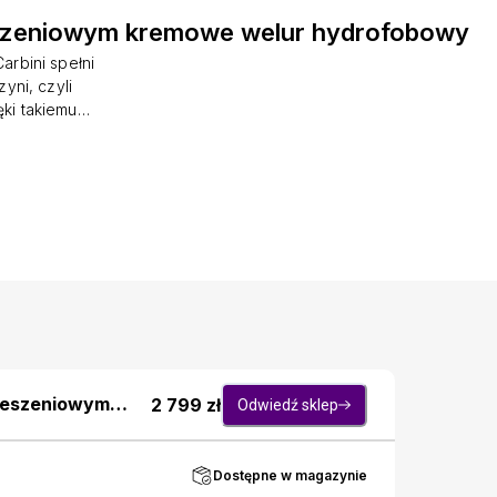
eszeniowym kremowe welur hydrofobowy
rbini spełni
yni, czyli
ki takiemu
ężkim dniu. W
zie wygodnie
zaoszczędzić
ą, a jej
ych paneli.
o w tkaninie
 o gładkiej,
blaknie pod
kieszeniowym
2 799
zł
Odwiedź sklep
Dostępne w magazynie