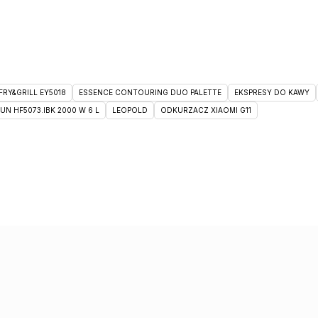
RY&GRILL EY5018
ESSENCE CONTOURING DUO PALETTE
EKSPRESY DO KAWY
 HF5073.IBK 2000 W 6 L
LEOPOLD
ODKURZACZ XIAOMI G11