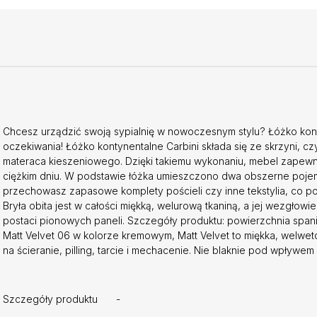
Chcesz urządzić swoją sypialnię w nowoczesnym stylu? Łóżko kont
oczekiwania! Łóżko kontynentalne Carbini składa się ze skrzyni,
materaca kieszeniowego. Dzięki takiemu wykonaniu, mebel zapewni
ciężkim dniu. W podstawie łóżka umieszczono dwa obszerne poje
przechowasz zapasowe komplety pościeli czy inne tekstylia, co p
Bryła obita jest w całości miękką, welurową tkaniną, a jej wezgł
postaci pionowych paneli. Szczegóły produktu: powierzchnia span
Matt Velvet 06 w kolorze kremowym, Matt Velvet to miękka, welwet
na ścieranie, pilling, tarcie i mechacenie. Nie blaknie pod wpływ
Szczegóły produktu
-