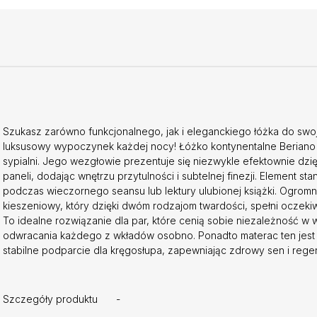
Szukasz zarówno funkcjonalnego, jak i eleganckiego łóżka do swoje
luksusowy wypoczynek każdej nocy! Łóżko kontynentalne Beriano 
sypialni. Jego wezgłowie prezentuje się niezwykle efektownie dz
paneli, dodając wnętrzu przytulności i subtelnej finezji. Element 
podczas wieczornego seansu lub lektury ulubionej książki. Ogrom
kieszeniowy, który dzięki dwóm rodzajom twardości, spełni oczek
To idealne rozwiązanie dla par, które cenią sobie niezależność 
odwracania każdego z wkładów osobno. Ponadto materac ten jest 
stabilne podparcie dla kręgosłupa, zapewniając zdrowy sen i reg
Szczegóły produktu
-