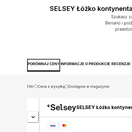
SELSEY Łóżko kontynenta
Szukasz za
Beriano i po
prawdziw
niezwykle e
wnętrzu prz
pleców podcz
produktu jes
oczekiwania 
PORÓWNAJ CENY
INFORMACJE O PRODUKCIE
RECENZJE
które cenią
każdego z wk
oraz stano
Filtr:
Cena z wysyłką
Dostępne w magazynie
SELSEY Łóżko kontynen