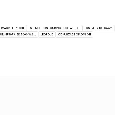
RY&GRILL EY5018
ESSENCE CONTOURING DUO PALETTE
EKSPRESY DO KAWY
 HF5073.IBK 2000 W 6 L
LEOPOLD
ODKURZACZ XIAOMI G11