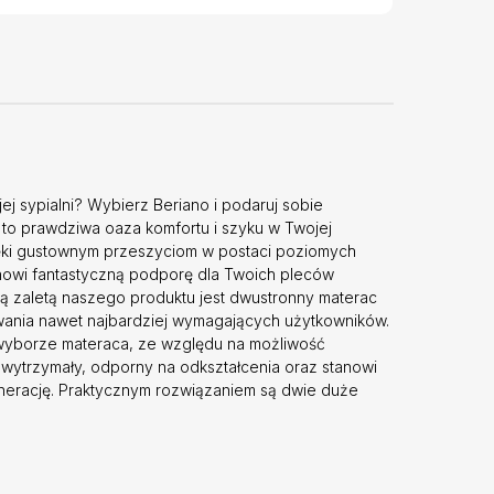
j sypialni? Wybierz Beriano i podaruj sobie
to prawdziwa oaza komfortu i szyku w Twojej
ięki gustownym przeszyciom w postaci poziomych
stanowi fantastyczną podporę dla Twoich pleców
ną zaletą naszego produktu jest dwustronny materac
iwania nawet najbardziej wymagających użytkowników.
w wyborze materaca, ze względu na możliwość
wytrzymały, odporny na odkształcenia oraz stanowi
enerację. Praktycznym rozwiązaniem są dwie duże