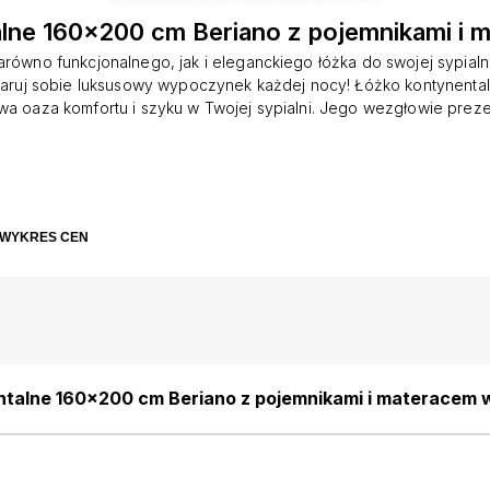
lne 160x200 cm Beriano z pojemnikami i 
równo funkcjonalnego, jak i eleganckiego łóżka do swojej sypial
daruj sobie luksusowy wypoczynek każdej nocy! Łóżko kontynental
a oaza komfortu i szyku w Twojej sypialni. Jego wezgłowie preze
fektownie dzięki gustownym przeszyciom w postaci poziomych pan
ytulności i subtelnej finezji. Element stanowi fantastyczną podpor
as wieczornego seansu lub lektury ulubionej książki. Ogromną z
t dwustronny materac kieszeniowy, który dzięki dwóm rodzajom twar
nawet najbardziej wymagających użytkowników. To idealne rozwiąz
WYKRES CEN
 sobie niezależność w wyborze materaca, ze względu na możliwoś
ładów osobno. Ponadto materac ten jest wytrzymały, odporny na 
wi stabilne podparcie dla kręgosłupa, zapewniając zdrowy sen i r
Praktycznym rozwiązaniem są dwie duże
talne 160x200 cm Beriano z pojemnikami i materacem