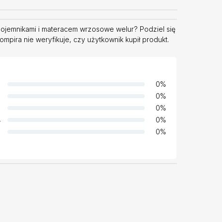
ojemnikami i materacem wrzosowe welur? Podziel się
pira nie weryfikuje, czy użytkownik kupił produkt.
0
%
0
%
0
%
4
0
%
0
%