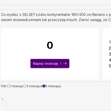
Co myślisz o SELSEY Łóżko kontynentalne 160x200 cm Beriano z p
swoimi doświadczeniami lub przeczytaj innych. Zwróć uwagę, że Com
0
1
2
3
Napisz recenzję
5
Filtr:
1 miesiąc
3 miesiące
6 miesięcy