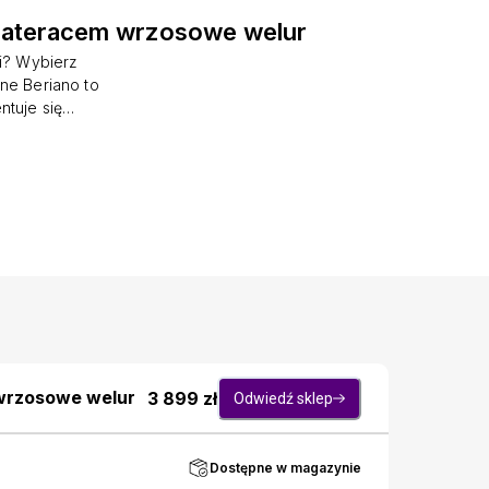
materacem wrzosowe welur
ni? Wybierz
ne Beriano to
ntuje się
eli, dodając
ę dla Twoich
aletą naszego
dości, spełni
anie dla par,
ć odwracania
odkształcenia
egenerację.
 wrzosowe welur
3 899
zł
Odwiedź sklep
Dostępne w magazynie