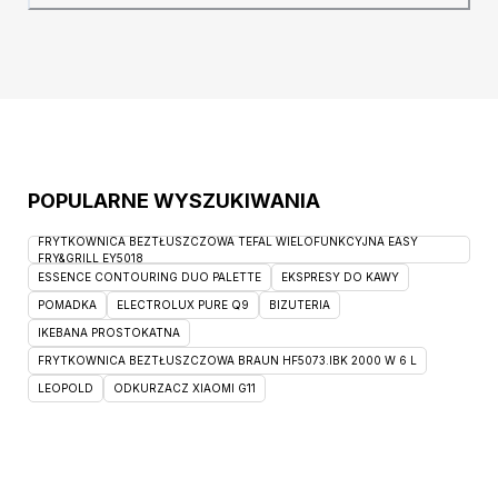
sprawia, że utrzymanie porządku w sypialni
staje się prostsze niż kiedykolwiek wcześniej.
Te praktyczne
POPULARNE WYSZUKIWANIA
FRYTKOWNICA BEZTŁUSZCZOWA TEFAL WIELOFUNKCYJNA EASY
FRY&GRILL EY5018
ESSENCE CONTOURING DUO PALETTE
EKSPRESY DO KAWY
POMADKA
ELECTROLUX PURE Q9
BIZUTERIA
IKEBANA PROSTOKATNA
FRYTKOWNICA BEZTŁUSZCZOWA BRAUN HF5073.IBK 2000 W 6 L
LEOPOLD
ODKURZACZ XIAOMI G11