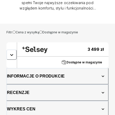
spełni Twoje najwyższe oczekiwania pod
względem komfortu, stylu i funkcjonalności?
Przedstawiamy Ci łóżko kontynentalne
Cloudy - mebel, który w pełni odpowie na
Twoje potrzeby! Łóżko kontynentalne Cloudy
to idealne połączenie funkcjonalności i
Filtr:
Cena z wysyłką
Dostępne w magazynie
nowoczesnego designu, które doda
elegancji i stylu do Twojej sypialni.
Zaprojektowane z myślą o wygodzie i
3 499
zł
estetyce, to łóżko z pewnością przyciągnie
Twoją uwagę. Stylowe wezgłowie łóżka
Cloudy jest zaprojektowane w taki sposób,
Dostępne w magazynie
aby idealnie współgrać z zaokrąglonymi
kwadratowymi kształtami podstawy. Ta spójna
INFORMACJE O PRODUKCIE
kompozycja dodaje łóżku elegancji i harmonii.
Obłe kształty całej konstrukcji podkreślają
nowoczesny charakter mebla, co sprawia, że
RECENZJE
jest ono prawdziwą ozdobą wnętrza. Główną
cechą, która wyróżnia łóżko Cloudy, są dwa
pojemniki na pościel, otwierane z łatwością
WYKRES CEN
dzięki podnośnikom na sprężynach, co