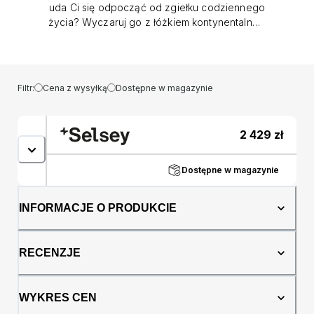
uda Ci się odpocząć od zgiełku codziennego
życia? Wyczaruj go z łóżkiem kontynentalnym
Dorsetto! Mebel osadzono na wytrzymałej
skrzyni, na której spoczął materac bazowy
wypełniony sprężynami bonelowymi. Dzięki
takiej budowie materac z pewnością podbije
Filtr:
Cena z wysyłką
Dostępne w magazynie
Twoje serce swoją wygodną powierzchnią,
która jednocześnie będzie w stanie zapewnić
odpowiednie podparcie Twojemu ciału.
2 429
zł
Konstrukcja zwieńczona została topperem
chroniącym mebel przed zanieczyszczeniami
i dodatkowo zwiększającym komfort jego
Dostępne w magazynie
użytkowania. Łóżko wyposażono w
ozdobnie, pionowo przeszywany zagłówek.
INFORMACJE O PRODUKCIE
Posiada ono także dwa pojemniki na pościel
otwierane do góry. Szczegóły produktu:
powierzchnia spania: 160x200 cm łóżko
RECENZJE
wykonane zostało w tkaninie Matt Velvet 99 w
kolorze czarnym, Matt Velvet to miękka,
welwetowa tkanina o gładkiej, matowej
WYKRES CEN
powierzchni. Odporna na ścieranie, pilling,