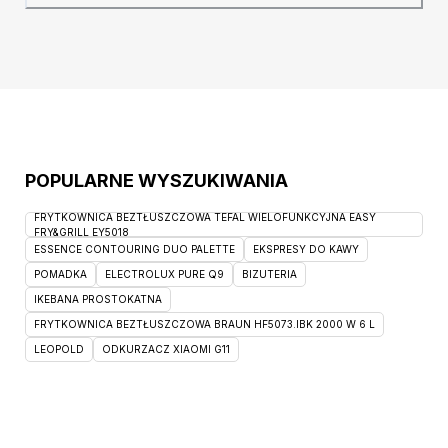
tarcie i mechacenie. Nie blaknie pod
wpływem słońca. Technologia Wodoodporna
utrudnia wchłanianie cieczy.
POPULARNE WYSZUKIWANIA
FRYTKOWNICA BEZTŁUSZCZOWA TEFAL WIELOFUNKCYJNA EASY
FRY&GRILL EY5018
ESSENCE CONTOURING DUO PALETTE
EKSPRESY DO KAWY
POMADKA
ELECTROLUX PURE Q9
BIZUTERIA
IKEBANA PROSTOKATNA
FRYTKOWNICA BEZTŁUSZCZOWA BRAUN HF5073.IBK 2000 W 6 L
LEOPOLD
ODKURZACZ XIAOMI G11