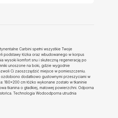
ynentalne Carbini spełni wszystkie Twoje
 czyli podstawy łóżka oraz wbudowanego w korpus
a wysoki komfort snu i skuteczną regenerację po
mniki unoszone na boki, gdzie wygodnie
ozwoli Ci zaoszczędzić miejsce w pomieszczeniu.
owie ozdobiono dodatkowo gustownymi przeszyciami w
ia: 180x200 cm łóżko wykonane zostało w tkaninie
owa tkanina o gładkiej, matowej powierzchni. Odporna
em słońca. Technologia Wodoodporna utrudnia