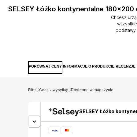
SELSEY Łóżko kontynentalne 180x200 
Chcesz urzą
wszystkie
podstawy 
wykonaniu, m
podstawie ł
przechowasz
miejsce
wezgłowie 
PORÓWNAJ CENY
INFORMACJE O PRODUKCIE
RECENZJE
Szczegóły p
Matt Velvet
matowej po
Filtr:
Cena z wysyłką
Dostępne w magazynie
SELSEY Łóżko kontynen
kremowe welur hydrof