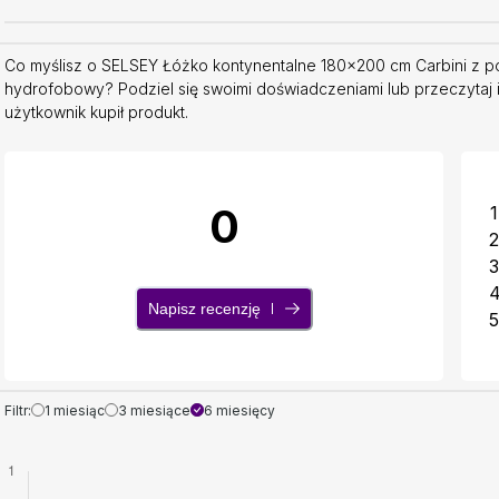
Co myślisz o SELSEY Łóżko kontynentalne 180x200 cm Carbini z 
hydrofobowy? Podziel się swoimi doświadczeniami lub przeczytaj 
użytkownik kupił produkt.
0
1
2
3
Napisz recenzję
5
Filtr:
1 miesiąc
3 miesiące
6 miesięcy