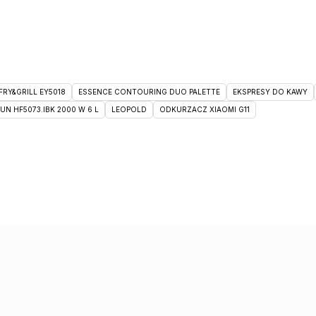
RY&GRILL EY5018
ESSENCE CONTOURING DUO PALETTE
EKSPRESY DO KAWY
 HF5073.IBK 2000 W 6 L
LEOPOLD
ODKURZACZ XIAOMI G11