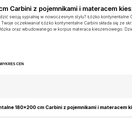
cm Carbini z pojemnikami i materacem ki
dzić swoją sypialnię w nowoczesnym stylu? Łóżko kontynentalne Ca
 Twoje oczekiwania! Łóżko kontynentalne Carbini składa się ze skrz
łóżka oraz wbudowanego w korpus materaca kieszeniowego. Dzię
ebel zapewnia wysoki komfort snu i skuteczną regenerację po ci
óżka umieszczono dwa obszerne pojemniki unoszone na boki, gd
 zapasowe komplety pościeli czy inne tekstylia, co pozwoli Ci 
 w pomieszczeniu. Bryła obita jest w całości miękką, welurową tkanin
ozdobiono dodatkowo gustownymi przeszyciami w postaci pionow
WYKRES CEN
roduktu: powierzchnia spania: 180x200 cm łóżko wykonane został
 06 w kolorze kremowym, Matt Velvet to miękka, welwetowa tkanina
wierzchni. Odporna na ścieranie, pilling, tarcie i mechacenie. Nie 
wpływem słońca. Technologia Wodoodporna utrudnia
talne 180x200 cm Carbini z pojemnikami i materacem 
obowy