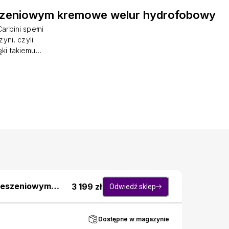
eszeniowym kremowe welur hydrofobowy
rbini spełni
yni, czyli
ki takiemu
ężkim dniu. W
zie wygodnie
zaoszczędzić
ą, a jej
ych paneli.
o w tkaninie
 o gładkiej,
blaknie pod
kieszeniowym
3 199
zł
Odwiedź sklep
Dostępne w magazynie