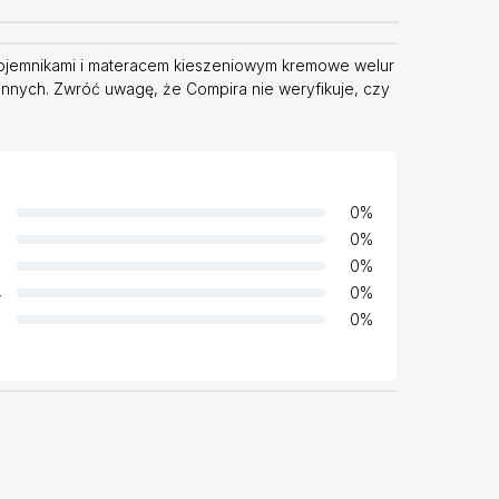
pojemnikami i materacem kieszeniowym kremowe welur
innych. Zwróć uwagę, że Compira nie weryfikuje, czy
0
%
0
%
0
%
4
0
%
0
%