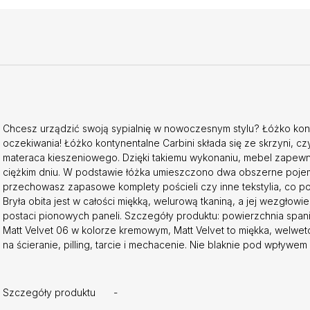
Chcesz urządzić swoją sypialnię w nowoczesnym stylu? Łóżko kont
oczekiwania! Łóżko kontynentalne Carbini składa się ze skrzyni,
materaca kieszeniowego. Dzięki takiemu wykonaniu, mebel zapewni
ciężkim dniu. W podstawie łóżka umieszczono dwa obszerne poje
przechowasz zapasowe komplety pościeli czy inne tekstylia, co p
Bryła obita jest w całości miękką, welurową tkaniną, a jej wezgł
postaci pionowych paneli. Szczegóły produktu: powierzchnia span
Matt Velvet 06 w kolorze kremowym, Matt Velvet to miękka, welwet
na ścieranie, pilling, tarcie i mechacenie. Nie blaknie pod wpływ
Szczegóły produktu
-