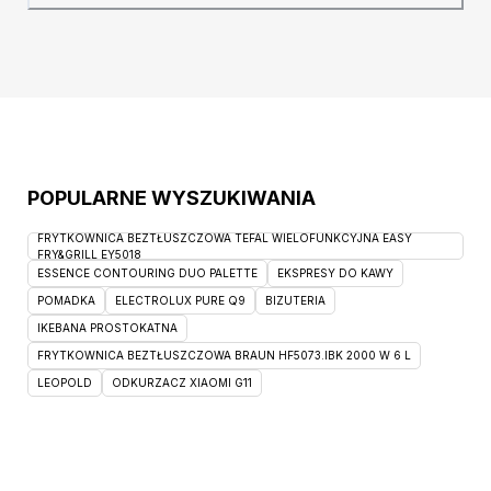
tarcie i mechacenie. Nie blaknie pod
wpływem słońca. Technologia Wodoodporna
utrudnia wchłanianie
POPULARNE WYSZUKIWANIA
FRYTKOWNICA BEZTŁUSZCZOWA TEFAL WIELOFUNKCYJNA EASY
FRY&GRILL EY5018
ESSENCE CONTOURING DUO PALETTE
EKSPRESY DO KAWY
POMADKA
ELECTROLUX PURE Q9
BIZUTERIA
IKEBANA PROSTOKATNA
FRYTKOWNICA BEZTŁUSZCZOWA BRAUN HF5073.IBK 2000 W 6 L
LEOPOLD
ODKURZACZ XIAOMI G11