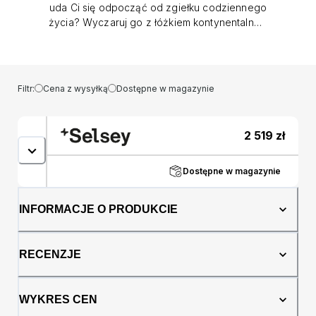
uda Ci się odpocząć od zgiełku codziennego
życia? Wyczaruj go z łóżkiem kontynentalnym
Dorsetto! Mebel osadzono na wytrzymałej
skrzyni, na której spoczął materac bazowy
wypełniony sprężynami bonelowymi. Dzięki
takiej budowie materac z pewnością podbije
Filtr:
Cena z wysyłką
Dostępne w magazynie
Twoje serce swoją wygodną powierzchnią,
która jednocześnie będzie w stanie zapewnić
odpowiednie podparcie Twojemu ciału.
2 519
zł
Konstrukcja zwieńczona została topperem
chroniącym mebel przed zanieczyszczeniami
i dodatkowo zwiększającym komfort jego
Dostępne w magazynie
użytkowania. Łóżko wyposażono w
ozdobnie, pionowo przeszywany zagłówek.
INFORMACJE O PRODUKCIE
Posiada ono także dwa pojemniki na pościel
otwierane do góry. Szczegóły produktu:
powierzchnia spania: 180x200 cm łóżko
RECENZJE
wykonane zostało w tkaninie Matt Velvet 97 w
kolorze grafitowym, Matt Velvet to miękka,
welwetowa tkanina o gładkiej, matowej
WYKRES CEN
powierzchni. Odporna na ścieranie, pilling,