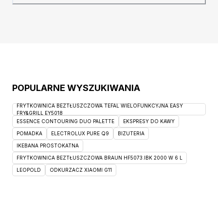
nienagannej prezencji, jest on bowiem w
stanie zapewnić swojemu użytkownikowi iście
królewski poziom wygody. Zapomnij zatem o
POPULARNE WYSZUKIWANIA
FRYTKOWNICA BEZTŁUSZCZOWA TEFAL WIELOFUNKCYJNA EASY
FRY&GRILL EY5018
ESSENCE CONTOURING DUO PALETTE
EKSPRESY DO KAWY
POMADKA
ELECTROLUX PURE Q9
BIZUTERIA
IKEBANA PROSTOKATNA
FRYTKOWNICA BEZTŁUSZCZOWA BRAUN HF5073.IBK 2000 W 6 L
LEOPOLD
ODKURZACZ XIAOMI G11