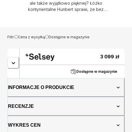
ale także wyjątkowo piękniej? Łóżko
kontynentalne Hunbert sprawi, że bez
problemu zrealizujesz zamierzony cel! Łóżko
kontynentalne Hunbert to ukłon wykonany w
stronę osób chcących wypełnić swoją
sypialnię rozwiązaniami pełnymi elegancji, a
Filtr:
Cena z wysyłką
Dostępne w magazynie
przy tym wyjątkowo komfortowymi. Model,
który do tej pory odnaleźć można było
jedynie w pokojach najlepszych,
3 099
zł
pięciogwiazdkowych hoteli pozwoli Ci
poczuć się w zaciszu Twojego domu jak
prawdziwa królowa! I nic w tym dziwnego: w
Dostępne w magazynie
końcu wysokie wezgłowie o pionowych
przeszyciach, obszerna powierzchnia spania
INFORMACJE O PRODUKCIE
oraz tapicerka wykonana ze stylowej tkaniny
znacząco podwyższają wizualną
atrakcyjność mebla. Dzięki temu może on
RECENZJE
nadać sypialni wyrafinowanego charakteru,
stając się jednocześnie jedną z jej
najpiękniejszych ozdób. Jednak naszego
WYKRES CEN
produktu nie można zredukować jedynie do