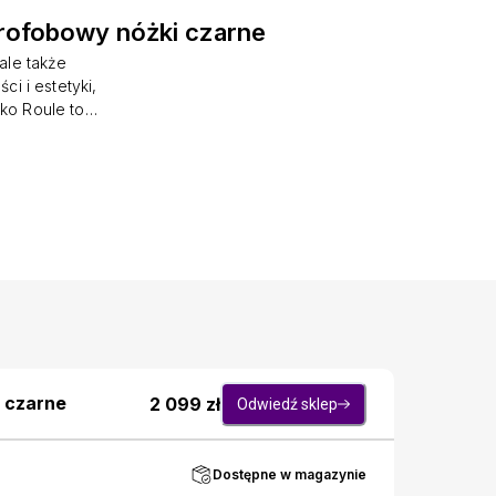
rofobowy nóżki czarne
 ale także
i i estetyki,
ko Roule to
ym elementem
 uroku. Jego
la na wygodne
alnym wyborem
 wagę złota.
e eleganckie
, co tworzy
 rolowany to
 czarne
2 099
zł
Odwiedź sklep
Dostępne w magazynie