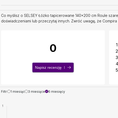
Co myślisz o SELSEY Łóżko tapicerowane 140x200 cm Roule szare 
doświadczeniami lub przeczytaj innych. Zwróć uwagę, że Compira ni
0
1
2
3
Napisz recenzję
5
Filtr:
1 miesiąc
3 miesiące
6 miesięcy