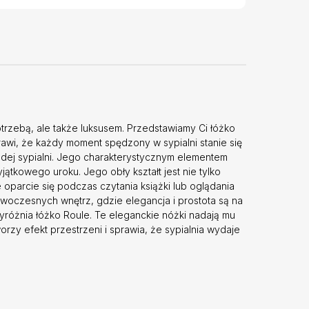
 potrzebą, ale także luksusem. Przedstawiamy Ci łóżko
prawi, że każdy moment spędzony w sypialni stanie się
żdej sypialni. Jego charakterystycznym elementem
ątkowego uroku. Jego obły kształt jest nie tylko
oparcie się podczas czytania książki lub oglądania
nowoczesnych wnętrz, gdzie elegancja i prostota są na
wyróżnia łóżko Roule. Te eleganckie nóżki nadają mu
orzy efekt przestrzeni i sprawia, że sypialnia wydaje