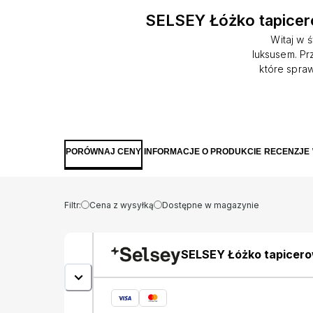
SELSEY Łóżko tapicer
Witaj w ś
luksusem. Pr
które spra
wyjątkowe i
jest zagłow
obły kształt
oparcie się 
do minimali
PORÓWNAJ CENY
INFORMACJE O PRODUKCIE
RECENZJE
Designerski
nóżki nada
efekt przes
Filtr:
Cena z wysyłką
Dostępne w magazynie
SELSEY Łóżko tapicero