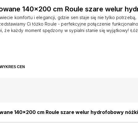
owane 140x200 cm Roule szare welur hyd
wiecie komfortu i elegancji, gdzie sen staje się nie tylko potrzebą,
zedstawiamy Ci łóżko Roule - perfekcyjne połączenie funkcjonalnośc
wi, że każdy moment spędzony w sypialni stanie się wyjątkowy! Łóż
 stylowe rozwiązanie do każdej sypialni. Jego charakterystyczn
ie w formie dwóch poziomych owali, który nadaje mu wyjątkowego
 jest nie tylko estetyczny, ale także funkcjonalny, ponieważ pozwa
podczas czytania książki lub oglądania telewizji. To łóżko jest ide
stycznych i nowoczesnych wnętrz, gdzie elegancja i prostota są na
WYKRES CEN
e wysokie nóżki to kolejny element, który wyróżnia łóżko Roule. T
ją mu lekkości i sprawiają, że łóżko wydaje się unosić nad podłogą
trzeni i sprawia, że sypialnia wydaje się większa. Drewniany stelaż
kolejna zaleta
wane 140x200 cm Roule szare welur hydrofobowy nóżki