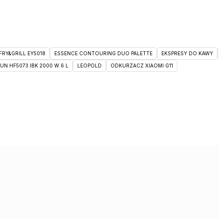
RY&GRILL EY5018
ESSENCE CONTOURING DUO PALETTE
EKSPRESY DO KAWY
 HF5073.IBK 2000 W 6 L
LEOPOLD
ODKURZACZ XIAOMI G11