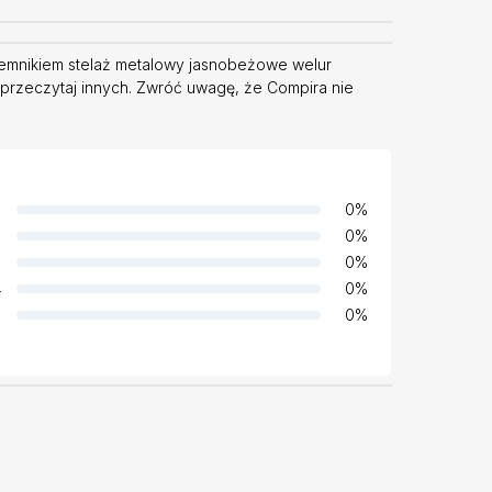
emnikiem stelaż metalowy jasnobeżowe welur
 przeczytaj innych. Zwróć uwagę, że Compira nie
0
%
0
%
0
%
4
0
%
0
%