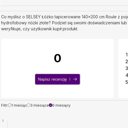
Co myślisz o SELSEY Łóżko tapicerowane 140x200 cm Roule z poj
hydrofobowy nóżki złote? Podziel się swoimi doświadczeniami lub
weryfikuje, czy użytkownik kupił produkt.
0
1
2
3
Napisz recenzję
5
Filtr:
1 miesiąc
3 miesiące
6 miesięcy