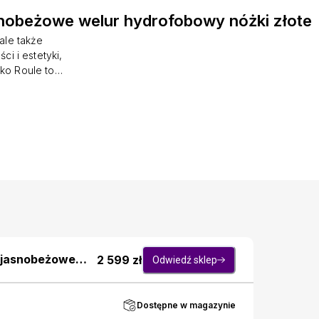
nobeżowe welur hydrofobowy nóżki złote
 ale także
i i estetyki,
ko Roule to
ym elementem
 uroku. Jego
la na wygodne
alnym wyborem
 wagę złota.
e eleganckie
, co tworzy
który jest w
 jasnobeżowe
2 599
zł
Odwiedź sklep
Dostępne w magazynie