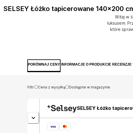
SELSEY Łóżko tapicerowane 140x200 cm 
Witaj w ś
luksusem. Pr
które spra
wyjątkowe i
jest zagłow
obły kształt
oparcie się 
do minimali
PORÓWNAJ CENY
INFORMACJE O PRODUKCIE
RECENZJE
Designerski
nóżki nada
efekt przes
Filtr:
Cena z wysyłką
Dostępne w magazynie
SELSEY Łóżko tapicero
welur hydrofobowy nóżk