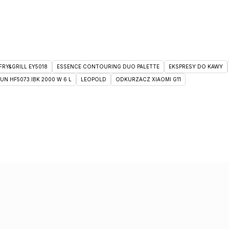
RY&GRILL EY5018
ESSENCE CONTOURING DUO PALETTE
EKSPRESY DO KAWY
 HF5073.IBK 2000 W 6 L
LEOPOLD
ODKURZACZ XIAOMI G11