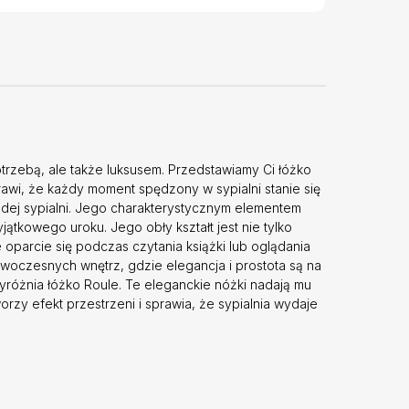
 potrzebą, ale także luksusem. Przedstawiamy Ci łóżko
prawi, że każdy moment spędzony w sypialni stanie się
żdej sypialni. Jego charakterystycznym elementem
ątkowego uroku. Jego obły kształt jest nie tylko
oparcie się podczas czytania książki lub oglądania
nowoczesnych wnętrz, gdzie elegancja i prostota są na
wyróżnia łóżko Roule. Te eleganckie nóżki nadają mu
orzy efekt przestrzeni i sprawia, że sypialnia wydaje