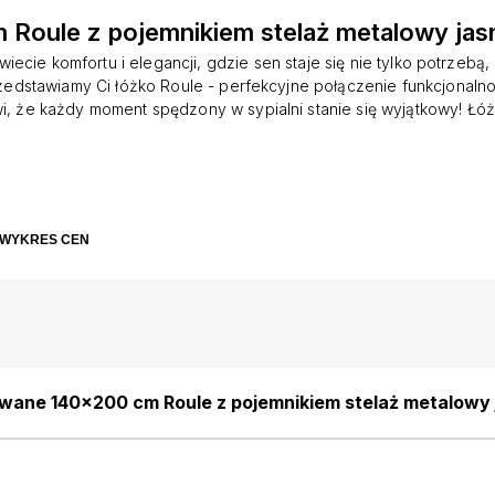
Roule z pojemnikiem stelaż metalowy jas
wiecie komfortu i elegancji, gdzie sen staje się nie tylko potrzebą,
zedstawiamy Ci łóżko Roule - perfekcyjne połączenie funkcjonalnośc
wi, że każdy moment spędzony w sypialni stanie się wyjątkowy! Łóż
 stylowe rozwiązanie do każdej sypialni. Jego charakterystyczn
ie w formie dwóch poziomych owali, który nadaje mu wyjątkowego
 jest nie tylko estetyczny, ale także funkcjonalny, ponieważ pozwa
podczas czytania książki lub oglądania telewizji. To łóżko jest ide
stycznych i nowoczesnych wnętrz, gdzie elegancja i prostota są na
WYKRES CEN
e wysokie nóżki to kolejny element, który wyróżnia łóżko Roule. T
ją mu lekkości i sprawiają, że łóżko wydaje się unosić nad podłogą
trzeni i sprawia, że sypialnia wydaje się większa. Stelaż metalowy, 
zestawie z
wane 140x200 cm Roule z pojemnikiem stelaż metalowy
i złote