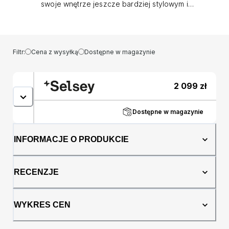
swoje wnętrze jeszcze bardziej stylowym i
komfortowym! Łóżko Ovalle to wyjątkowe i
stylowe rozwiązanie do każdej sypialni. Jego
charakterystycznym elementem jest zagłowie
o obłym kształcie, który nadaje mu
Filtr:
Cena z wysyłką
Dostępne w magazynie
wyjątkowego uroku. Jego obły kształt jest nie
tylko estetyczny, ale także funkcjonalny,
ponieważ pozwala na wygodne oparcie się
2 099
zł
podczas czytania książki lub oglądania
telewizji. To łóżko jest idealnym wyborem do
minimalistycznych i nowoczesnych wnętrz,
Dostępne w magazynie
gdzie elegancja i prostota są na wagę złota.
Designerskie wysokie nóżki to kolejny
INFORMACJE O PRODUKCIE
element, który wyróżnia łóżko Ovalle. Te
eleganckie nóżki nadają mu lekkości i
sprawiają, że łóżko wydaje się unosić nad
RECENZJE
podłogą, co tworzy efekt przestrzeni i
sprawia, że sypialnia wydaje się większa.
Drewniany stelaż rolowany to kolejna zaleta
WYKRES CEN
łóżka Ovalle. Wykonany z trwałego drewna,
posiadający 32 listwy, zapewnia solidne