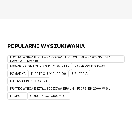
wsparcie dla materaca oraz elastyczność,
POPULARNE WYSZUKIWANIA
FRYTKOWNICA BEZTŁUSZCZOWA TEFAL WIELOFUNKCYJNA EASY
FRY&GRILL EY5018
ESSENCE CONTOURING DUO PALETTE
EKSPRESY DO KAWY
POMADKA
ELECTROLUX PURE Q9
BIZUTERIA
IKEBANA PROSTOKATNA
FRYTKOWNICA BEZTŁUSZCZOWA BRAUN HF5073.IBK 2000 W 6 L
LEOPOLD
ODKURZACZ XIAOMI G11