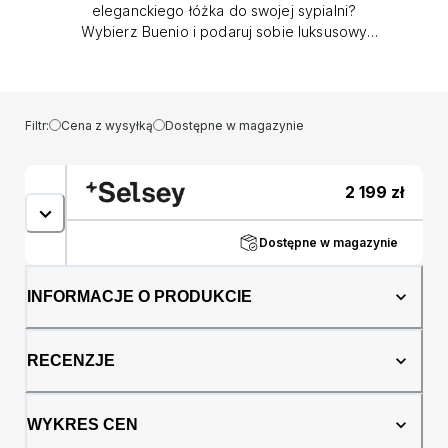
eleganckiego łóżka do swojej sypialni?
Wybierz Buenio i podaruj sobie luksusowy
wypoczynek każdej nocy! Łóżko
tapicerowane Buenio to prawdziwa oaza
komfortu i szyku w Twojej sypialni. Jego
wezgłowie prezentuje się niezwykle
Filtr:
Cena z wysyłką
Dostępne w magazynie
efektownie dzięki gustownym przeszyciom w
postaci pionowych paneli, dodając wnętrzu
przytulności i subtelnej finezji. Element
2 199
zł
stanowi fantastyczną podporę dla Twoich
pleców podczas wieczornego seansu lub
lektury ulubionej książki. Wykonane z
Dostępne w magazynie
ekskluzywnej tkaniny Magic Velvet, nasze
łóżko Bueno zapewnia niezrównany dotyk
INFORMACJE O PRODUKCIE
miękkości, który sprawi, że każda chwila
spędzona w jego towarzystwie będzie czystą
przyjemnością. Ale to nie koniec jego zalet -
RECENZJE
tkanina ta jest również wodoodporna, co
oznacza, że możesz cieszyć się spokojnym
snem każdej nocy. Dodatkowo, jeżeli
WYKRES CEN
posiadasz w domu pupile, nie musisz się