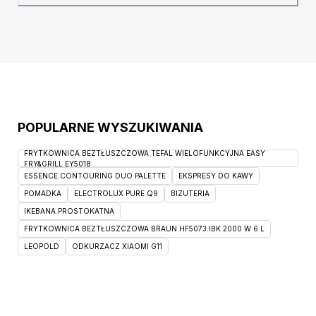
martwić o szkody - Łóżko Bueno jest
przyjazne zwierzętom, ze względu na
zwiększoną odporność tkaniny na ich
działalność.
POPULARNE WYSZUKIWANIA
FRYTKOWNICA BEZTŁUSZCZOWA TEFAL WIELOFUNKCYJNA EASY
FRY&GRILL EY5018
ESSENCE CONTOURING DUO PALETTE
EKSPRESY DO KAWY
POMADKA
ELECTROLUX PURE Q9
BIZUTERIA
IKEBANA PROSTOKATNA
FRYTKOWNICA BEZTŁUSZCZOWA BRAUN HF5073.IBK 2000 W 6 L
LEOPOLD
ODKURZACZ XIAOMI G11