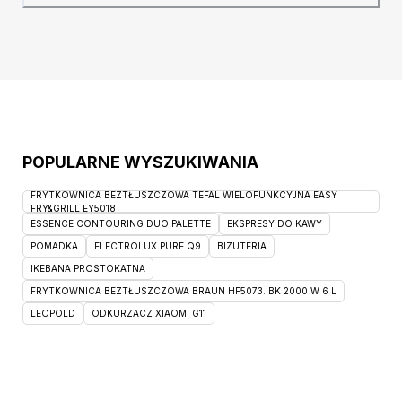
efekt przestrzeni i sprawia, że sypialnia
wydaje się większa. Drewniany stelaż
rolowany to kolejna zaleta
POPULARNE WYSZUKIWANIA
FRYTKOWNICA BEZTŁUSZCZOWA TEFAL WIELOFUNKCYJNA EASY
FRY&GRILL EY5018
ESSENCE CONTOURING DUO PALETTE
EKSPRESY DO KAWY
POMADKA
ELECTROLUX PURE Q9
BIZUTERIA
IKEBANA PROSTOKATNA
FRYTKOWNICA BEZTŁUSZCZOWA BRAUN HF5073.IBK 2000 W 6 L
LEOPOLD
ODKURZACZ XIAOMI G11