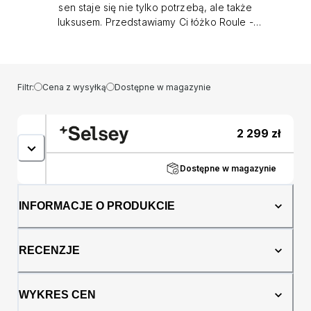
sen staje się nie tylko potrzebą, ale także
luksusem. Przedstawiamy Ci łóżko Roule -
perfekcyjne połączenie funkcjonalności i
estetyki, które sprawi, że każdy moment
spędzony w sypialni stanie się wyjątkowy!
Łóżko Roule to wyjątkowe i stylowe
Filtr:
Cena z wysyłką
Dostępne w magazynie
rozwiązanie do każdej sypialni. Jego
charakterystycznym elementem jest zagłowie
w formie dwóch poziomych owali, który
2 299
zł
nadaje mu wyjątkowego uroku. Jego obły
kształt jest nie tylko estetyczny, ale także
funkcjonalny, ponieważ pozwala na wygodne
Dostępne w magazynie
oparcie się podczas czytania książki lub
oglądania telewizji. To łóżko jest idealnym
INFORMACJE O PRODUKCIE
wyborem do minimalistycznych i
nowoczesnych wnętrz, gdzie elegancja i
prostota są na wagę złota. Designerskie
RECENZJE
wysokie nóżki to kolejny element, który
wyróżnia łóżko Roule. Te eleganckie nóżki
nadają mu lekkości i sprawiają, że łóżko
WYKRES CEN
wydaje się unosić nad podłogą, co tworzy