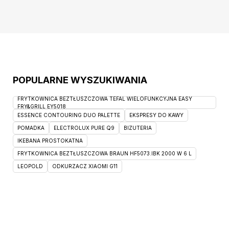
stanowi kompletu z łóżkiem, mebel obity
tkaniną Abriamo 6 w kolorze szarym, Abriamo
to
POPULARNE WYSZUKIWANIA
FRYTKOWNICA BEZTŁUSZCZOWA TEFAL WIELOFUNKCYJNA EASY
FRY&GRILL EY5018
ESSENCE CONTOURING DUO PALETTE
EKSPRESY DO KAWY
POMADKA
ELECTROLUX PURE Q9
BIZUTERIA
IKEBANA PROSTOKATNA
FRYTKOWNICA BEZTŁUSZCZOWA BRAUN HF5073.IBK 2000 W 6 L
LEOPOLD
ODKURZACZ XIAOMI G11