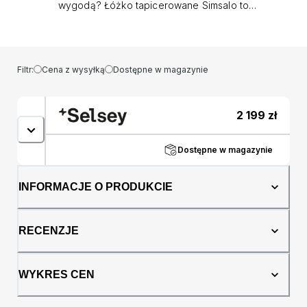
wygodą? Łóżko tapicerowane Simsalo to
idealne rozwiązanie dla tych, którzy cenią
sobie komfort i styl. Wyposażone w pojemnik
na pościel, zapewnia dodatkową przestrzeń
do przechowywania, pozwalając na
Filtr:
Cena z wysyłką
Dostępne w magazynie
utrzymanie porządku w sypialni bez
konieczności dodatkowych mebli. Stelaż
wykonany z solidnego drewna, wsparty
2 199
zł
podnośnikiem sprężynowym, gwarantuje
łatwość użytkowania oraz długowieczność i
stabilność konstrukcji. Obicie z tkaniny
Dostępne w magazynie
Abriamo nie tylko dodaje tekstury i głębi
wyglądowi łóżka, ale również jest przyjemne
INFORMACJE O PRODUKCIE
w dotyku, co sprawia, że każda chwila
spędzona w łóżku jest czystą przyjemnością.
Wybierając łóżko Simsalo, inwestujesz w
RECENZJE
niezrównaną jakość i estetykę, która odmieni
Twoją sypialnię. Szczegóły produktu:
pojemnik na pościel, stelaż drewniany,
WYKRES CEN
podnośniki sprężynowe, nóżki 2 cm,
dostępne w trzech wymiarach, materac nie