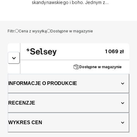
skandynawskiego i boho. Jednym z
wyjątkowych mebli tej kolekcji jest
trzydrzwiowa komoda Trivilla. Mebel ten
charakteryzuje się funkcjonalnością i
estetyką. Trzydrzwiowa komoda Trivilla za
Filtr:
Cena z wysyłką
Dostępne w magazynie
zamykanymi drzwiczkami, posiada aż sześć
wnęk, dzięki którym uporządkujesz przestzeń
- ubrania, dodatki, dokumenty. Komoda
1 069
zł
wyróżnia się wysokimi nóżkami, które nadają
meblowi lekkości, zapewniają stabilność
konstrukcji oraz ułatwiają utrzymanie
Dostępne w magazynie
porządku pod meblem. Całość wykonana jest
w ciepłym odcieniu drewna dębu artisan, co
INFORMACJE O PRODUKCIE
nadaje wnętrzu przytulności i naturalnego
uroku. Fronty mebla ozdobione zostały
wstawką wzoru plecionki wiedeńskiej, co
RECENZJE
dodaje meblowi charakteru i oryginalności.
Komoda nie tylko pełni praktyczną funkcję,
ale również stanowi gustowny element
WYKRES CEN
dekoracyjny, wprowadzając do wnętrza
wyjątkowy, harmonijny klimat. Szczegóły