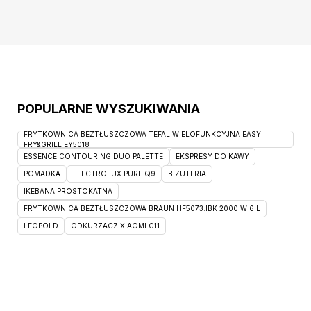
produktu: maksymalne obciążenie półek 5 kg,
górnego blatu 10 kg, komoda wyposażone w
POPULARNE WYSZUKIWANIA
FRYTKOWNICA BEZTŁUSZCZOWA TEFAL WIELOFUNKCYJNA EASY
FRY&GRILL EY5018
ESSENCE CONTOURING DUO PALETTE
EKSPRESY DO KAWY
POMADKA
ELECTROLUX PURE Q9
BIZUTERIA
IKEBANA PROSTOKATNA
FRYTKOWNICA BEZTŁUSZCZOWA BRAUN HF5073.IBK 2000 W 6 L
LEOPOLD
ODKURZACZ XIAOMI G11