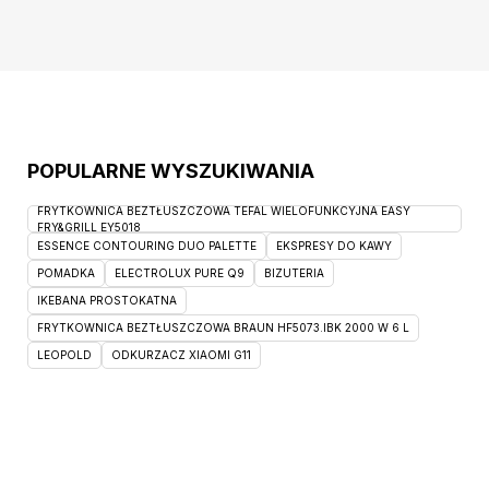
punktów świetlnych: 1, średnica klosza 15 cm,
rodzaj trzonka: E
POPULARNE WYSZUKIWANIA
FRYTKOWNICA BEZTŁUSZCZOWA TEFAL WIELOFUNKCYJNA EASY
FRY&GRILL EY5018
ESSENCE CONTOURING DUO PALETTE
EKSPRESY DO KAWY
POMADKA
ELECTROLUX PURE Q9
BIZUTERIA
IKEBANA PROSTOKATNA
FRYTKOWNICA BEZTŁUSZCZOWA BRAUN HF5073.IBK 2000 W 6 L
LEOPOLD
ODKURZACZ XIAOMI G11