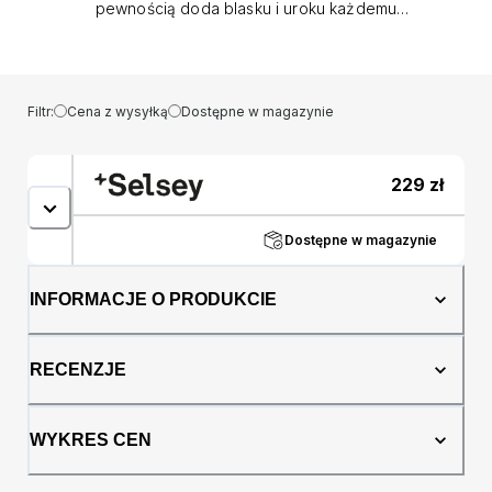
pewnością doda blasku i uroku każdemu
wnętrzu. Centralnym punktem lampy jest
szklany okrągły kloszy, który rozprasza
światło w sposób harmonijny i miękki. Dzięki
temu lampa Unchence doskonale oświetla
Filtr:
Cena z wysyłką
Dostępne w magazynie
przestrzeń, tworząc przyjemną atmosferę
zarówno w salonie,, sypialni, jak i w innych
pomieszczeniach. Złota metalowa podsufitka
229
zł
nie tylko zapewnia stabilne mocowanie, ale
także wprowadza do pomieszczenia
delikatny elegancki akcent. Lampa sufitowa
Dostępne w magazynie
Unchence to kwintesencja stylu glamour. Jej
designerski wygląd i starannie wykończone
INFORMACJE O PRODUKCIE
detale sprawiają, że pasuje zarówno do
nowoczesnych, jak i klasycznych aranżacji
wnętrz. Złote wykończenie metalu oraz
RECENZJE
szklany klosz tworzą wspólnie efektowną
kompozycję, która przyciąga uwagę i stanowi
doskonałe dopełnienie eleganckiej
WYKRES CEN
przestrzeni. Szczegóły produktu: materiały:
metalowa podsufitka, szklany klosz, ilość