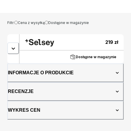
idealne rozwiązanie! Lampa wisząca Pintows
to nie tylko źródło światła, ale także element
dekoracyjny, który nadaje wnętrzu
charakteru. Wykonana z wytrzymałej stali,
Filtr:
Cena z wysyłką
Dostępne w magazynie
prezentuje się elegancko i solidnie,
doskonale współgrając z różnymi stylami
aranżacji. Duży, owalny klosz w kolorze
219
zł
czarnym dodaje lampie surowego uroku, a
jednocześnie tworzy unikalne efekty
oświetleniowe, ożywiając przestrzeń. Dzięki
Dostępne w magazynie
swojemu minimalistycznemu i industrialnemu
designowi, lampa Pintows doskonale wpisuje
INFORMACJE O PRODUKCIE
się w trend nowoczesnego wzornictwa,
dodając pomieszczeniu charakteru i
nowoczesności. Szczegóły produktu:
RECENZJE
materiał: stal, kolor: czarny, kształt klosza:
owalny, styl: minimalistyczny, industrialny,
liczba punktów świetlnych: 1, regulowana
WYKRES CEN
wysokość, dzięki czemu długość lampy
można dostosować do własnych preferencji,
rodzaj trzonka: E27, maksymalna moc żarówki:
15 W, wyprodukowano w Polsce.