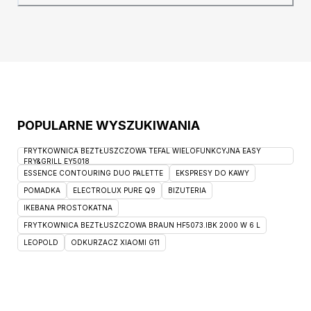
kolekcji! Szczegóły produktu: narożnik w
kształcie litery L, mebel prawostronny, model
wolnostojący, czyli z
POPULARNE WYSZUKIWANIA
FRYTKOWNICA BEZTŁUSZCZOWA TEFAL WIELOFUNKCYJNA EASY
FRY&GRILL EY5018
ESSENCE CONTOURING DUO PALETTE
EKSPRESY DO KAWY
POMADKA
ELECTROLUX PURE Q9
BIZUTERIA
IKEBANA PROSTOKATNA
FRYTKOWNICA BEZTŁUSZCZOWA BRAUN HF5073.IBK 2000 W 6 L
LEOPOLD
ODKURZACZ XIAOMI G11