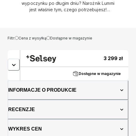
wypoczynku po długim dniu? Narożnik Lummi
jest właśnie tym, czego potrzebujesz!
Narożnik Lummi nie tylko zapewnia wygodne
miejsce do siedzenia dla całej rodziny, ale
również staje się doskonałym miejscem do
spania dzięki wyjątkowemu systemowi spania
Filtr:
Cena z wysyłką
Dostępne w magazynie
DL. Gdy nadejdzie czas odpoczynku, po
prostu rozłóż narożnik, aby w jednej chwili
przekształcić go w wygodne łóżko. Aby
3 299
zł
ułatwić przechowywanie pościeli i kołdry,
narożnik Lummi został wyposażony w
pojemnik na pościel, który pozwoli zachować
Dostępne w magazynie
porządek w Twoim salonie. Ale to nie koniec!
Dzięki innowacyjnej tkaninie z funkcją
INFORMACJE O PRODUKCIE
hydrofobową zapomnisz o plamach, a dbanie
o jego czystość nie będzie Twoim
zmartwieniem. Prosta, elegancka bryła
RECENZJE
doskonale wpisuje się w każde wnętrze,
dodając mu nutę nowoczesności i stylu. Jeśli
spodobał Ci się design narożnika Lummi,
WYKRES CEN
koniecznie sprawdź pozostałe meble z tej