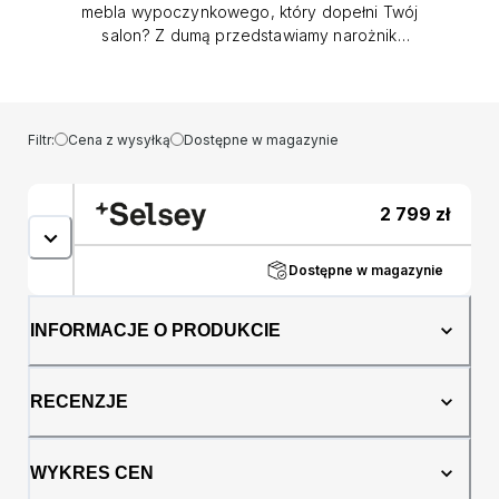
mebla wypoczynkowego, który dopełni Twój
salon? Z dumą przedstawiamy narożnik
Mamla! Ten piękny narożnik jest doskonały do
małych salonów, utrzymanych w topowych
aranżacjach. Prosta i minimalistyczna
konstrukcja zwróci uwagę i zachwyci
Filtr:
Cena z wysyłką
Dostępne w magazynie
wszystkich gości. W siedzisku użyto sprężyn
falistych typu B oraz pianki poliuretanowej
wysokiej jakości. Wygodne oparcie zaprasza
2 799
zł
do komfortowego spędzenia wolnego czasu.
Narożnik posiada funkcję spania z prostym w
obsłudze systemem DL. Dodatkowym atutem
Dostępne w magazynie
jest umieszczony pod siedziskiem pojemnik,
w którym przechowasz zapasowy komplet
INFORMACJE O PRODUKCIE
pościeli czy inne tekstylia. Szczegóły
produktu: narożnik jest uniwersalny, sam
decydujesz w którą stronę go ustawisz, w
RECENZJE
standardzie pojemnik na pościel, możliwość
zdjęcia poduszek, poduszki dekoracyjne w
zestawie, model wolnostojący – posiada
WYKRES CEN
tapicerowane plecy, mebel obito tkaniną