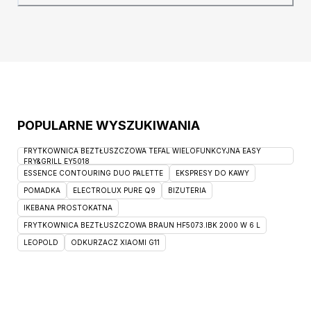
Amon 16 w kolorze szarobeżowym, Amon to
plusz o lekkim połysku. Tkanina posiada
bardzo dobre parametry
POPULARNE WYSZUKIWANIA
FRYTKOWNICA BEZTŁUSZCZOWA TEFAL WIELOFUNKCYJNA EASY
FRY&GRILL EY5018
ESSENCE CONTOURING DUO PALETTE
EKSPRESY DO KAWY
POMADKA
ELECTROLUX PURE Q9
BIZUTERIA
IKEBANA PROSTOKATNA
FRYTKOWNICA BEZTŁUSZCZOWA BRAUN HF5073.IBK 2000 W 6 L
LEOPOLD
ODKURZACZ XIAOMI G11