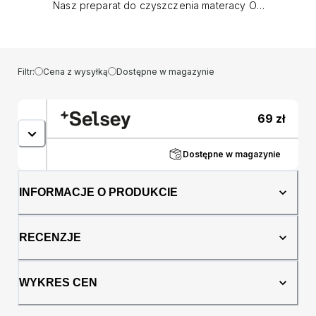
Nasz preparat do czyszczenia materacy OA
Mattress Care to rozwiązanie, którego
potrzebujesz! Nasz produkt doskonale radzi
sobie z usuwaniem uporczywych plam i
przykrych zapachów z powierzchni materacy.
Filtr:
Cena z wysyłką
Dostępne w magazynie
Dzięki zawartości aktywnego tlenu, OA
Mattress Care skutecznie pozbywa się
różnego rodzaju plam poprzez ich
69
zł
chemiczne utlenianie. Dodatkowo,
rozpuszcza i usuwa złuszczony naskórek,
zapobiegając rozwojowi grzybów, bakterii i
Dostępne w magazynie
roztoczy. Po jego użyciu materac pozostanie
czysty, odświeżony i dodatkowo wybielony
INFORMACJE O PRODUKCIE
dzięki zawartości substancji wybielających.
Nie ma potrzeby szorowania - materac
odzyska estetyczną biel. OA Mattress Care
RECENZJE
zawiera także nanocząsteczki srebra, które
zabezpieczają powierzchnię i utrzymują
jakość sanitarną. Produkt jest nie tylko
WYKRES CEN
skuteczny, ale także ekologiczny - nie
zawiera szkodliwych związków chemicznych i