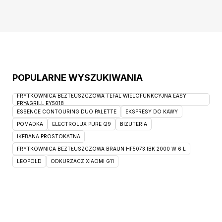
jest bezpieczny dla skóry. Szczegóły
produktu: skuteczny preparat do czyszczenia
materacy,
POPULARNE WYSZUKIWANIA
FRYTKOWNICA BEZTŁUSZCZOWA TEFAL WIELOFUNKCYJNA EASY
FRY&GRILL EY5018
ESSENCE CONTOURING DUO PALETTE
EKSPRESY DO KAWY
POMADKA
ELECTROLUX PURE Q9
BIZUTERIA
IKEBANA PROSTOKATNA
FRYTKOWNICA BEZTŁUSZCZOWA BRAUN HF5073.IBK 2000 W 6 L
LEOPOLD
ODKURZACZ XIAOMI G11