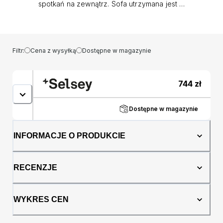
spotkań na zewnątrz. Sofa utrzymana jest w
eleganckiej beżowej kolorystyce, która
nadaje subtelnego wyglądu i doskonale
komponuje się z różnymi aranżacjami
ogrodowymi. Meble wykonane są z tworzywa
Filtr:
Cena z wysyłką
Dostępne w magazynie
sztucznego polipropylenu, co czyni je nie
tylko trwałymi, ale także odpor­nymi na
zmienne warunki atmosferyczne. Dzięki temu
744
zł
możesz cieszyć się nią przez wiele sezonów.
Oprócz funkcjonalności, sofa Scrally
wyróżnia się również łatwością w utrzymaniu
Dostępne w magazynie
czystości. Tworzywo sztuczne jest łatwe do
czyszczenia, co pozwala utrzymać meble w
INFORMACJE O PRODUKCIE
doskonałej kondycji przez długi czas. Stwórz
przyjemną strefę wypoczynku na świeżym
powietrzu i ciesz się letnimi chwilami w gronie
RECENZJE
bliskich i przyjaciół. Szczegóły produktu: sofa
dla trzech osób, praktyczne podłokietniki,
beżowe poduszki, wykonany jest z tworzywa
WYKRES CEN
sztucznego, polipropylenu odpornego na
promieniowanie słoneczne oraz inne