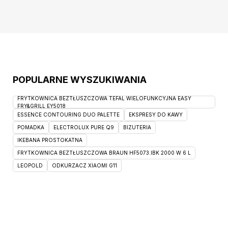
niekorzystne warunki atmosferyczne,
POPULARNE WYSZUKIWANIA
FRYTKOWNICA BEZTŁUSZCZOWA TEFAL WIELOFUNKCYJNA EASY
FRY&GRILL EY5018
ESSENCE CONTOURING DUO PALETTE
EKSPRESY DO KAWY
POMADKA
ELECTROLUX PURE Q9
BIZUTERIA
IKEBANA PROSTOKATNA
FRYTKOWNICA BEZTŁUSZCZOWA BRAUN HF5073.IBK 2000 W 6 L
LEOPOLD
ODKURZACZ XIAOMI G11