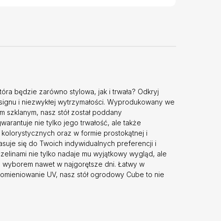
ra będzie zarówno stylowa, jak i trwała? Odkryj
ignu i niezwykłej wytrzymałości. Wyprodukowany we
m szklanym, nasz stół został poddany
arantuje nie tylko jego trwałość, ale także
olorystycznych oraz w formie prostokątnej i
uje się do Twoich indywidualnych preferencji i
elinami nie tylko nadaje mu wyjątkowy wygląd, ale
ym wyborem nawet w najgorętsze dni. Łatwy w
omieniowanie UV, nasz stół ogrodowy Cube to nie