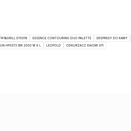
RY&GRILL EY5018
ESSENCE CONTOURING DUO PALETTE
EKSPRESY DO KAWY
 HF5073.IBK 2000 W 6 L
LEOPOLD
ODKURZACZ XIAOMI G11