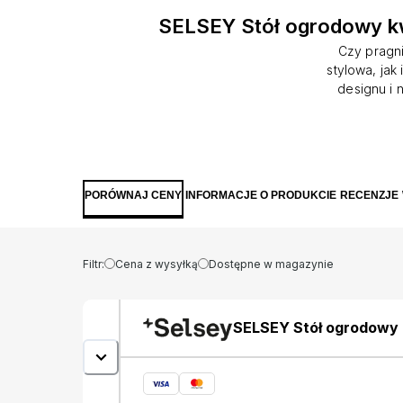
SELSEY Stół ogrodowy k
Czy pragn
stylowa, ja
designu i 
polipropyl
testom i p
także bezp
oraz w form
dopasuje 
PORÓWNAJ CENY
INFORMACJE O PRODUKCIE
RECENZJE
podłużnych 
zapewnia dos
dni. 
pr
Filtr:
Cena z wysyłką
Dostępne w magazynie
SELSEY Stół ogrodowy