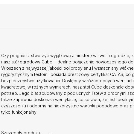
Czy pragniesz stworzyć wyjątkową atmosferę w swoim ogrodzie, któ
nasz stół ogrodowy Cube - idealne połączenie nowoczesnego des
Włoszech z najwyższej jakości polipropylenu i wzmacniany włókne
rygorystycznym testom i posiada prestiżowy certyfikat CATAS, co gw
bezpieczeństwo użytkowania. Dostępny w różnorodnych wersjach k
kwadratowej w różnych wymiarach, nasz stół Cube doskonale dopas
potrzeb. Jego blat zbudowany z podłużnych listew z drobnymi szcz
także zapewnia doskonałą wentylację, co sprawia, że jest idealn
czyszczeniu i odporny na niekorzystne warunki pogodowe oraz pr
tylko funkcjonalny
Szczegóły produktu
-