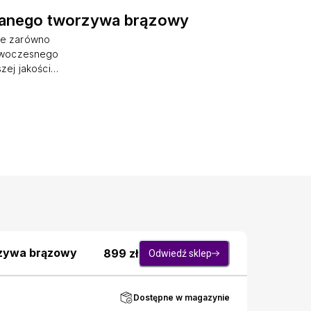
wanego tworzywa brązowy
ie zarówno
nowoczesnego
zej jakości
orystycznym
wałość, ale
rystycznych
be doskonale
budowany z
d, ale także
w najgorętsze
e oraz
lny
rzywa brązowy
899
zł
Odwiedź sklep
Dostępne w magazynie