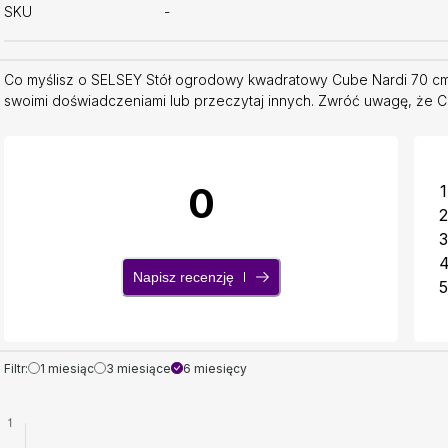
SKU
-
Co myślisz o SELSEY Stół ogrodowy kwadratowy Cube Nardi 70 cm
swoimi doświadczeniami lub przeczytaj innych. Zwróć uwagę, że Com
0
1
2
3
Napisz recenzję
5
Filtr:
1 miesiąc
3 miesiące
6 miesięcy