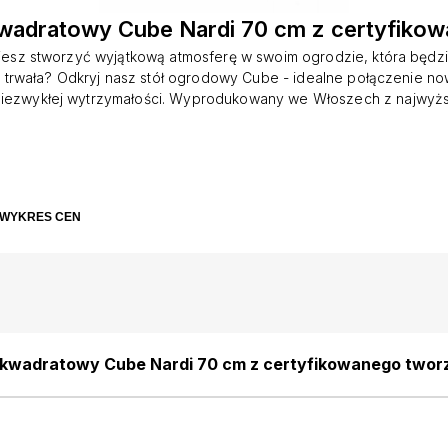
wadratowy Cube Nardi 70 cm z certyfiko
iesz stworzyć wyjątkową atmosferę w swoim ogrodzie, która będz
k i trwała? Odkryj nasz stół ogrodowy Cube - idealne połączenie 
niezwykłej wytrzymałości. Wyprodukowany we Włoszech z najwyżs
enu i wzmacniany włóknem szklanym, nasz stół został poddany ryg
osiada prestiżowy certyfikat CATAS, co gwarantuje nie tylko jego tr
ieczeństwo użytkowania. Dostępny w różnorodnych wersjach kolo
ie prostokątnej i kwadratowej w różnych wymiarach, nasz stół Cu
się do Twoich indywidualnych preferencji i potrzeb. Jego blat z
WYKRES CEN
listew z drobnymi szczelinami nie tylko nadaje mu wyjątkowy wyglą
konałą wentylację, co sprawia, że jest idealnym wyborem nawet 
Łatwy w czyszczeniu i odporny na niekorzystne warunki pogodow
omieniowanie UV, nasz stół ogrodowy Cube to nie tylko funkcjona
 kwadratowy Cube Nardi 70 cm z certyfikowanego two