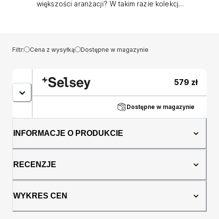
większości aranżacji? W takim razie kolekcja
Bemmi z pewnością Cię zainteresuje! Szafka
RTV Bemmi to uniwersalna bryła, usytuowana
na wąskich, stalowych nóżkach, które nadają
całości wizualnej lekkości. Połączenie czerni
Filtr:
Cena z wysyłką
Dostępne w magazynie
ze złotymi dodatkami doskonale odnajdzie
się nie tylko w minimalistycznym, ale także
nowoczesnym wnętrzu, z nutką glamour.
579
zł
Wnętrze mebla skrywa dwie pojemne szafki,
które z powodzeniem pomieszczą
dodatkowy sprzęt RTV i wszystkie akcesoria
Dostępne w magazynie
z nim związane. Atutem mebla są wysokie
nóżki, które bez problemu pozwolą utrzymać
INFORMACJE O PRODUKCIE
czystość pod meblem, również robotom
sprzątającym. Szczegóły: mebel wykonany z
płyty wiórowej 16 mm, fronty otwierają się do
RECENZJE
dołu, podstawa: profil stalowy 18x18 mm,
malowany proszkowo na złoty kolor,
maksymalne obciążenie półek: 8 kg, kolor:
WYKRES CEN
czarny.