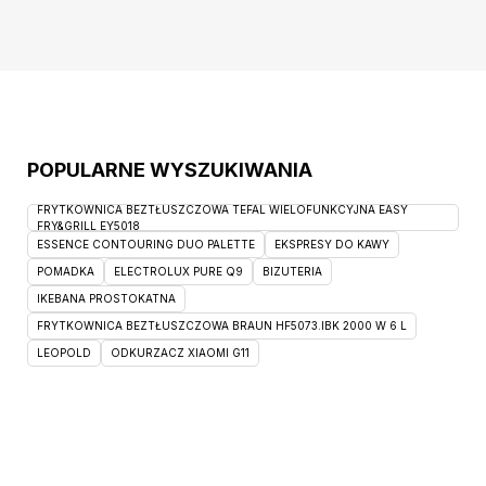
tylko praktyczny mebel, ale i elegancki
dodatek do Twojego domu. Szczegóły
POPULARNE WYSZUKIWANIA
FRYTKOWNICA BEZTŁUSZCZOWA TEFAL WIELOFUNKCYJNA EASY
FRY&GRILL EY5018
ESSENCE CONTOURING DUO PALETTE
EKSPRESY DO KAWY
POMADKA
ELECTROLUX PURE Q9
BIZUTERIA
IKEBANA PROSTOKATNA
FRYTKOWNICA BEZTŁUSZCZOWA BRAUN HF5073.IBK 2000 W 6 L
LEOPOLD
ODKURZACZ XIAOMI G11