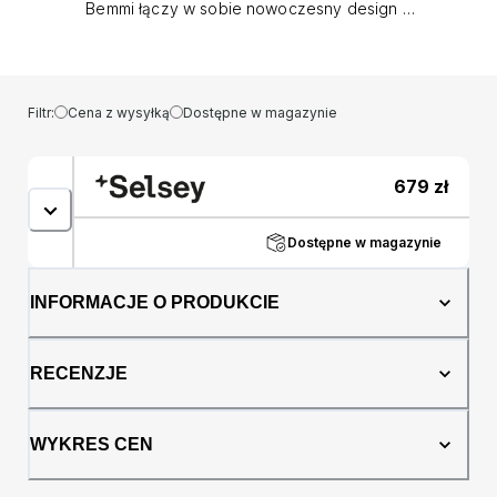
Bemmi łączy w sobie nowoczesny design z
trwałością i praktycznością, stając się
doskonałym wyborem dla tych, którzy
poszukują nie tylko stylu, ale również
znakomitego standardu. Wykonana z
Filtr:
Cena z wysyłką
Dostępne w magazynie
wysokiej jakości płyty wiórowej, jest
zaprojektowana, by sprostać codziennemu
użytkowaniu, oferując solidność i długotrwałą
679
zł
odporność na zużycie. Obrzeża ABS
gwarantują dodatkową ochronę krawędzi,
zabezpieczając je przed uszkodzeniami, co
Dostępne w magazynie
jest szczególnie ważne w intensywnie
eksploatowanych przestrzeniach. Stelaż z
INFORMACJE O PRODUKCIE
metalu malowanego proszkowo nie tylko
zapewnia stabilność konstrukcji, ale również
stanowi element dekoracyjny, dzięki swojemu
RECENZJE
subtelnemu czarnemu wykończeniu. Toaletka
została wyposażona w dwie szuflady, które
pozwalają na przechowywanie kosmetyków,
WYKRES CEN
czy biżuterii, utrzymując porządek i
minimalizując bałagan. Toaletka Bemmi to nie