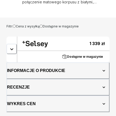
połączenie matowego korpusu z białymi,
połyskliwymi frontami ożywi Twoje wnętrze i
nada mu stylowego wyglądu! Witryna Fandri
to elegancki mebel, który świetnie sprawdzi
się jako ozdoba salonu lub jadalni.
Filtr:
Cena z wysyłką
Dostępne w magazynie
Przeszklona część pozwoli na
wyeksponowanie stylowych ozdób lub
eleganckiej zastawy. Dodatkowo w meblu
1 339
zł
znajduje się aż 6 zamykanych schowków,
dzięki którym ukryjesz mniej atrakcyjne
przedmioty. Atutem mebla jest dekoracyjna
Dostępne w magazynie
listwa z frezowaniem w formie pionowych
linii, które dodają całości designu i szyku
INFORMACJE O PRODUKCIE
umieszczona na froncie mebla. Szczegóły
produktu: korpus wykonany z płyty
laminowanej odpornej na wilgoć i
RECENZJE
zarysowania, krawędzie zabezpieczone
obrzeżem ABS, które chroni przed
uszkodzeniami mechanicznymi, część szklana
WYKRES CEN
wykonana z wysokiej jakości,
certyfikowanego szkła hartowanego