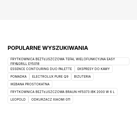
zwiększającego bezpieczeństwo
użytkowania znajduje się po lewej stronie
mebla, drzwi posiadające funkcję tzw.
"cichego domyku”,
POPULARNE WYSZUKIWANIA
FRYTKOWNICA BEZTŁUSZCZOWA TEFAL WIELOFUNKCYJNA EASY
FRY&GRILL EY5018
ESSENCE CONTOURING DUO PALETTE
EKSPRESY DO KAWY
POMADKA
ELECTROLUX PURE Q9
BIZUTERIA
IKEBANA PROSTOKATNA
FRYTKOWNICA BEZTŁUSZCZOWA BRAUN HF5073.IBK 2000 W 6 L
LEOPOLD
ODKURZACZ XIAOMI G11