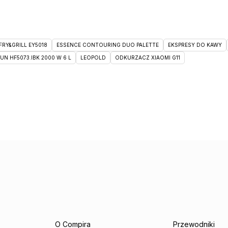
RY&GRILL EY5018
ESSENCE CONTOURING DUO PALETTE
EKSPRESY DO KAWY
 HF5073.IBK 2000 W 6 L
LEOPOLD
ODKURZACZ XIAOMI G11
O Compira
Przewodniki