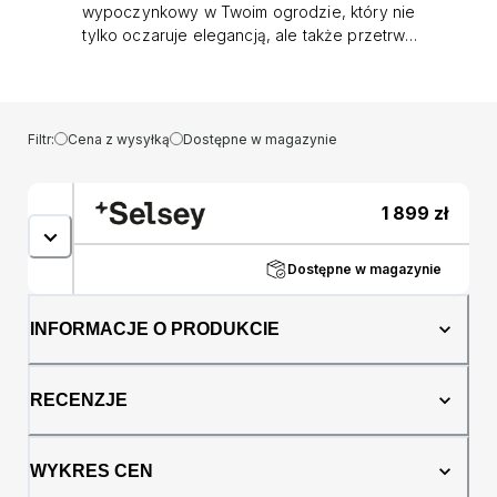
wypoczynkowy w Twoim ogrodzie, który nie
tylko oczaruje elegancją, ale także przetrwa
próbę czasu? Odkryj nasz zestaw ogrodowy,
wykonany z certyfikowanego tworzywa
najwyższej jakości. Zestaw ogrodowy
wyprodukowany we Włoszech z najwyższej
Filtr:
Cena z wysyłką
Dostępne w magazynie
jakości polipropylenu, wzmocniony szklanym
włóknem, został poddany rygorystycznym
testom i uzyskał prestiżowy certyfikat CATAS,
1 899
zł
gwarantujący nie tylko trwałość, ale również
bezpieczeństwo użytkowania. Zestaw składa
się z czterech krzeseł Bora Nardi oraz stołu
Dostępne w magazynie
Clip - to nie tylko wytrzymała konstrukcja,
odporna na niekorzystne warunki pogodowe
INFORMACJE O PRODUKCIE
i promieniowanie UV, ale także kwintesencja
minimalizmu i komfortu. Praktyczne
podłokietniki i wyprofilowane oparcie krzeseł
RECENZJE
nie tylko zapewniają wygodę, ale także
doskonale wspierają naturalną krzywiznę
Twojego ciała. Dodatkowo, ażurowana
WYKRES CEN
konstrukcja mebli w drobne kółka zapewnia