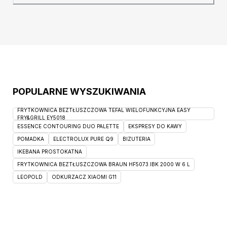
doskonałą wentylację, co sprawia, że
siedzenie na krześle Bora Nardi będzie
komfortowe nawet w
POPULARNE WYSZUKIWANIA
FRYTKOWNICA BEZTŁUSZCZOWA TEFAL WIELOFUNKCYJNA EASY
FRY&GRILL EY5018
ESSENCE CONTOURING DUO PALETTE
EKSPRESY DO KAWY
POMADKA
ELECTROLUX PURE Q9
BIZUTERIA
IKEBANA PROSTOKATNA
FRYTKOWNICA BEZTŁUSZCZOWA BRAUN HF5073.IBK 2000 W 6 L
LEOPOLD
ODKURZACZ XIAOMI G11